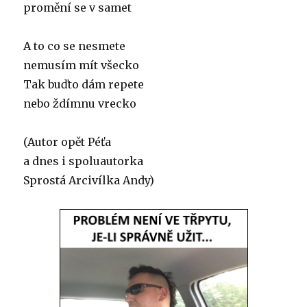
promění se v samet
A to co se nesmete
nemusím mít všecko
Tak buďto dám repete
nebo ždímnu vrecko
(Autor opět Péťa
a dnes i spoluautorka
Sprostá Arcivílka Andy)