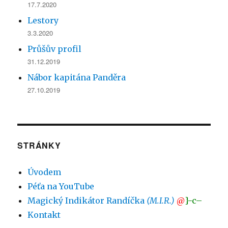
17.7.2020
Lestory
3.3.2020
Průšův profil
31.12.2019
Nábor kapitána Panděra
27.10.2019
STRÁNKY
Úvodem
Péťa na YouTube
Magický Indikátor Randíčka
(M.I.R.)
@
}-c–
Kontakt