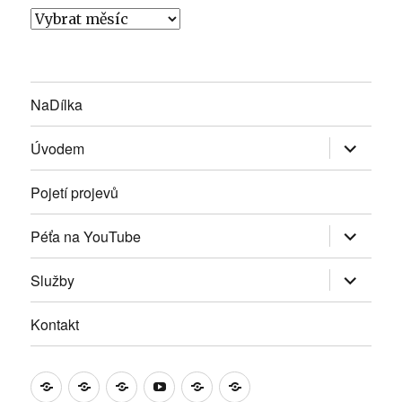
Vloženky
NaDílka
Zobrazit
Úvodem
podřazen
položky
Pojetí projevů
Zobrazit
Péťa na YouTube
podřazen
položky
Zobrazit
Služby
podřazen
položky
Kontakt
NaDílka
Úvodem
Pojetí
Péťa
Služby
Kontakt