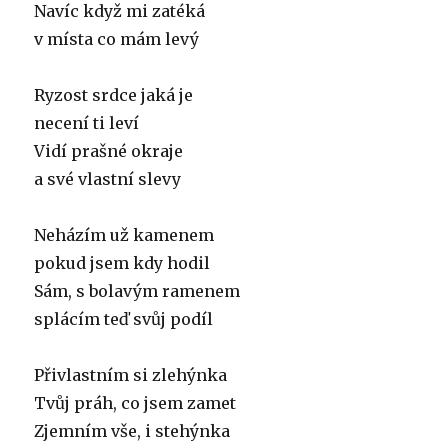
Navíc když mi zatéká
v místa co mám levý
Ryzost srdce jaká je
necení ti leví
Vidí prašné okraje
a své vlastní slevy
Neházím už kamenem
pokud jsem kdy hodil
Sám, s bolavým ramenem
splácím teď svůj podíl
Přivlastním si zlehýnka
Tvůj práh, co jsem zamet
Zjemním vše, i stehýnka