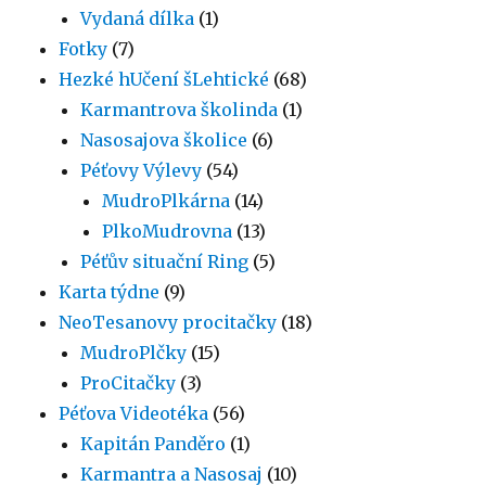
Vydaná dílka
(1)
Fotky
(7)
Hezké hUčení šLehtické
(68)
Karmantrova školinda
(1)
Nasosajova školice
(6)
Péťovy Výlevy
(54)
MudroPlkárna
(14)
PlkoMudrovna
(13)
Péťův situační Ring
(5)
Karta týdne
(9)
NeoTesanovy procitačky
(18)
MudroPlčky
(15)
ProCitačky
(3)
Péťova Videotéka
(56)
Kapitán Panděro
(1)
Karmantra a Nasosaj
(10)