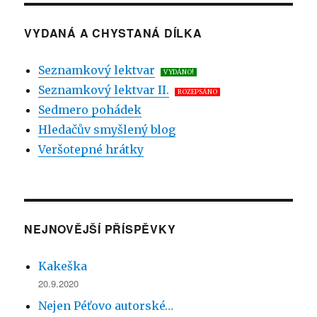
VYDANÁ A CHYSTANÁ DÍLKA
Seznamkový lektvar
VYDÁNO!
Seznamkový lektvar II.
ROZEPSÁNO
Sedmero pohádek
Hledačův smyšlený blog
Veršotepné hrátky
NEJNOVĚJŠÍ PŘÍSPĚVKY
Kakeška
20.9.2020
Nejen Péťovo autorské…