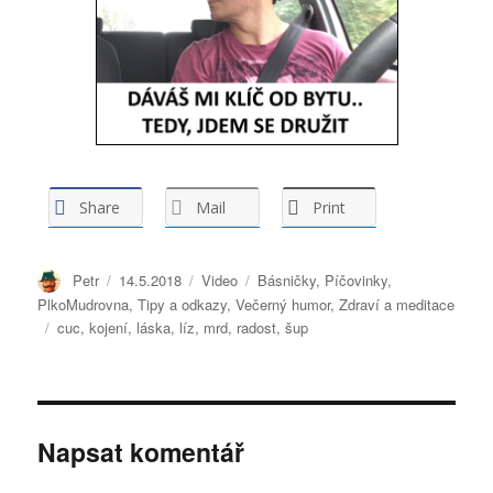
Share
Mail
Print
Autor:
Petr
Publikováno:
14.5.2018
Formát:
Video
Rubriky:
Básničky
,
Píčovinky
,
PlkoMudrovna
,
Tipy a odkazy
,
Večerný humor
,
Zdraví a meditace
Štítky:
cuc
,
kojení
,
láska
,
líz
,
mrd
,
radost
,
šup
Napsat komentář