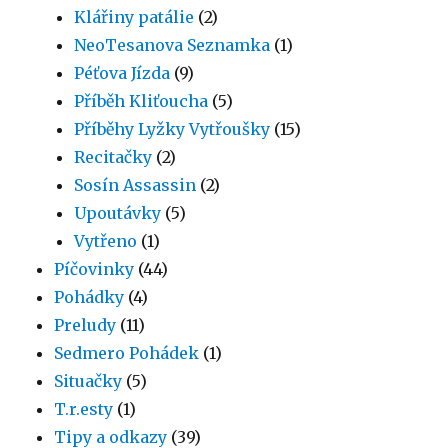
Klářiny patálie
(2)
NeoTesanova Seznamka
(1)
Péťova Jízda
(9)
Příběh Kliťoucha
(5)
Příběhy Lyžky Vytřoušky
(15)
Recitačky
(2)
Sosín Assassin
(2)
Upoutávky
(5)
Vytřeno
(1)
Píčovinky
(44)
Pohádky
(4)
Preludy
(11)
Sedmero Pohádek
(1)
Situačky
(5)
T.r.esty
(1)
Tipy a odkazy
(39)