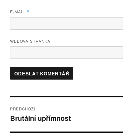
E-MAIL
*
WEBOVÁ STRÁNKA
Navigace
PŘEDCHOZÍ
pro
Brutální upřímnost
Předchozí
příspěvek:
příspěvek