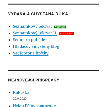
názvem
O
hloupém
VYDANÁ A CHYSTANÁ DÍLKA
Bonzíkovi
–
Seznamkový lektvar
VYDÁNO!
Bonus
Seznamkový lektvar II.
ROZEPSÁNO
Sedmero pohádek
Hledačův smyšlený blog
Veršotepné hrátky
NEJNOVĚJŠÍ PŘÍSPĚVKY
Kakeška
20.9.2020
Nejen Péťovo autorské…