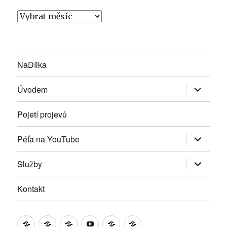
Vloženky
NaDílka
Zobrazit
Úvodem
podřazen
položky
Pojetí projevů
Zobrazit
Péťa na YouTube
podřazen
položky
Zobrazit
Služby
podřazen
položky
Kontakt
NaDílka
Úvodem
Pojetí
Péťa
Služby
Kontakt