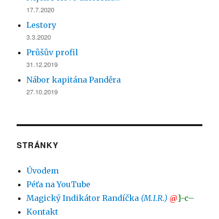
17.7.2020
Lestory
3.3.2020
Průšův profil
31.12.2019
Nábor kapitána Panděra
27.10.2019
STRÁNKY
Úvodem
Péťa na YouTube
Magický Indikátor Randíčka
(M.I.R.)
@
}-c–
Kontakt