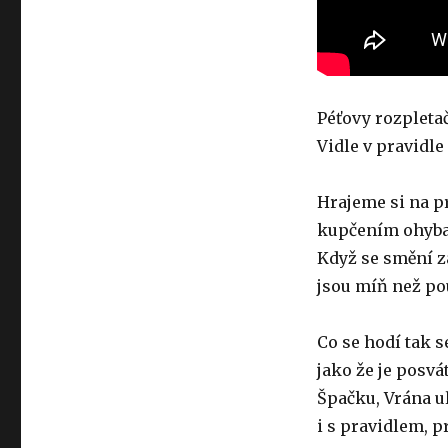
Péťovy rozpletač
Vidle v pravidle
Hrajeme si na p
kupčením ohyba
Když se smění z
jsou míň než po
Co se hodí tak s
jako že je posvá
Špačku, Vrána ul
i s pravidlem, p