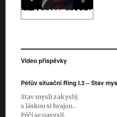
Video příspěvky
Péťův situační Ring I.3 – Stav mys
Stav mysli zakyslý,
s láskou si hrajou…
Péčí se nasyslí,