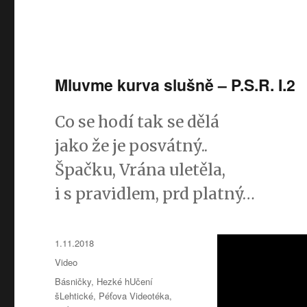
Mluvme kurva slušně – P.S.R. I.2
Co se hodí tak se dělá
jako že je posvátný..
Špačku, Vrána uletěla,
i s pravidlem, prd platný…
Publikováno:
1.11.2018
Formát:
Video
Rubriky:
Básničky
,
Hezké hUčení
šLehtické
,
Péťova Videotéka
,