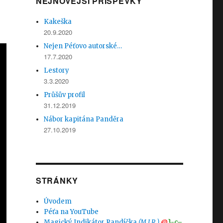
NEJNOVĚJŠÍ PŘÍSPĚVKY
Kakeška
20.9.2020
Nejen Péťovo autorské…
17.7.2020
Lestory
3.3.2020
Průšův profil
31.12.2019
Nábor kapitána Panděra
27.10.2019
STRÁNKY
Úvodem
Péťa na YouTube
Magický Indikátor Randíčka
(M.I.R.)
@
}-c–