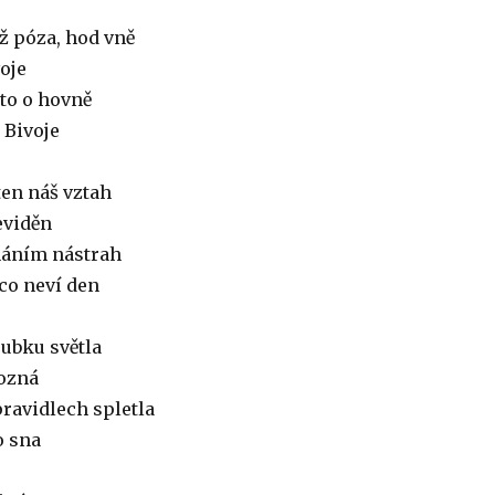
ž póza, hod vně
voje
 to o hovně
 Bivoje
 ten náš vztah
eviděn
náním nástrah
co neví den
ubku světla
pozná
pravidlech spletla
o sna