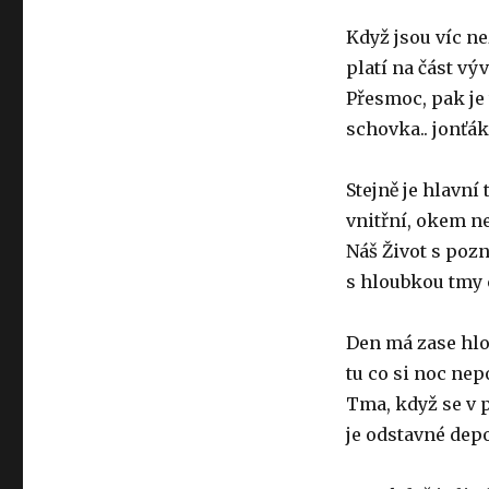
Když jsou víc ne
platí na část vý
Přesmoc, pak je
schovka.. jonťák
Stejně je hlavní
vnitřní, okem n
Náš Život s poz
s hloubkou tmy 
Den má zase hlo
tu co si noc ne
Tma, když se v 
je odstavné dep