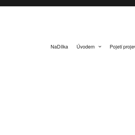
NaDílka
Úvodem
Pojetí proje