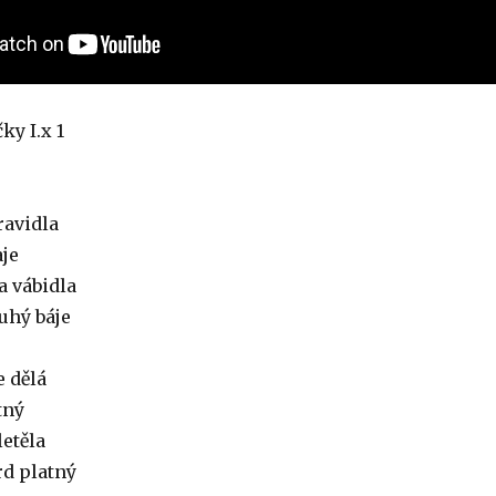
ky I.x 1
ravidla
je
a vábidla
uhý báje
e dělá
tný
etěla
rd platný