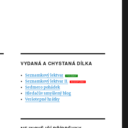
VYDANÁ A CHYSTANÁ DÍLKA
Seznamkový lektvar
VYDÁNO!
Seznamkový lektvar II.
ROZEPSÁNO
Sedmero pohádek
Hledačův smyšlený blog
Veršotepné hrátky