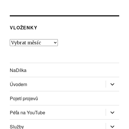
VLOŽENKY
Vloženky
NaDílka
Zobrazit
Úvodem
podřazen
položky
Pojetí projevů
Zobrazit
Péťa na YouTube
podřazen
položky
Zobrazit
Služby