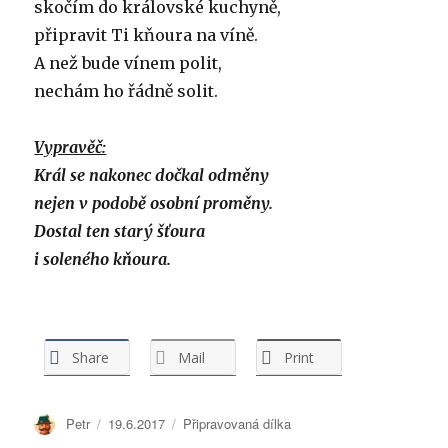
skočím do královské kuchyně,
připravit Ti kňoura na víně.
A než bude vínem polit,
nechám ho řádně solit.
Vypravěč:
Král se nakonec dočkal odměny
nejen v podobě osobní proměny.
Dostal ten starý šťoura
i soleného kňoura.
Share
Mail
Print
Autor:
Petr
Publikováno:
19.6.2017
Rubriky:
Připravovaná dílka