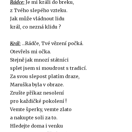
Rádce:
Je mi králi do breku,
z Tvého slepého vzteku.
Jak může vládnout lidu
král, co nezná klidu ?
Král:
…Rádče, Tvé vězení počká.
Otevřels mi očka.
Stejně jak mnozí státníci
splet jsem si moudrost s tradicí.
Za svou slepost platím draze,
Maruška byla v obraze.
Zrušte příkaz nesolení
pro každičké pokolení !
Vemte šperky, vemte zlato
a nakupte soli za to.
Hledejte doma i venku