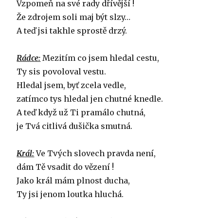
Vzpomeň na své rady dřívější !
Že zdrojem soli maj být slzy…
A teď jsi takhle sprostě drzý.
Rádce:
Mezitím co jsem hledal cestu,
Ty sis povoloval vestu.
Hledal jsem, byť zcela vedle,
zatímco tys hledal jen chutné knedle.
A teď když už Ti pramálo chutná,
je Tvá citlivá dušička smutná.
Král:
Ve Tvých slovech pravda není,
dám Tě vsadit do vězení !
Jako král mám plnost ducha,
Ty jsi jenom loutka hluchá.