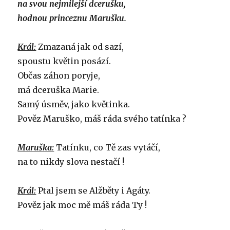
na svou nejmilejší dcerušku,
hodnou princeznu Marušku.
Král:
Zmazaná jak od sazí,
spoustu květin posází.
Občas záhon poryje,
má dceruška Marie.
Samý úsměv, jako květinka.
Pověz Maruško, máš ráda svého tatínka ?
Maruška:
Tatínku, co Tě zas vytáčí,
na to nikdy slova nestačí !
Král:
Ptal jsem se Alžběty i Agáty.
Pověz jak moc mě máš ráda Ty !