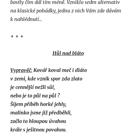
bavily čím dál tím méně. Vzniklo sedm alternativ
na klasické pohádky, jednu z nich Vám zde dávám
k nahlédnutí…
+ + +
Hůl nad bláto
Vypravěč:
Kovář koval meč i dláto
v zemi, kde vznik spor zda zlato
je cennější nežli sůl,
nebo je to půl na půl ?
Šijem příběh horké jehly,
malinko jsme již předběhli,
začlo to hloupou úvahou
krále s ješitnou povahou.