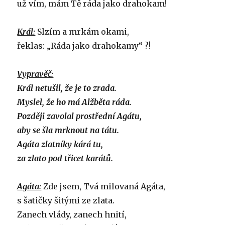
už vím, mám Tě ráda jako drahokam!
Král:
Slzím a mrkám okami,
řeklas: „Ráda jako drahokamy“ ?!
Vypravěč:
Král netušil, že je to zrada.
Myslel, že ho má Alžběta ráda.
Později zavolal prostřední Agátu,
aby se šla mrknout na tátu.
Agáta zlatníky kárá tu,
za zlato pod třicet karátů.
Agáta:
Zde jsem, Tvá milovaná Agáta,
s šatičky šitými ze zlata.
Zanech vlády, zanech hnití,