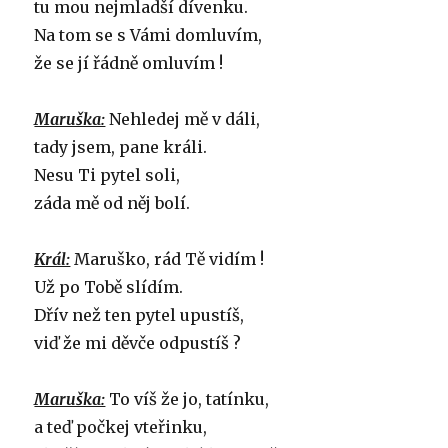
tu mou nejmladší dívenku.
Na tom se s Vámi domluvím,
že se jí řádně omluvím !
Maruška:
Nehledej mě v dáli,
tady jsem, pane králi.
Nesu Ti pytel soli,
záda mě od něj bolí.
Král:
Maruško, rád Tě vidím !
Už po Tobě slídím.
Dřív než ten pytel upustíš,
viď že mi děvče odpustíš ?
Maruška:
To víš že jo, tatínku,
a teď počkej vteřinku,