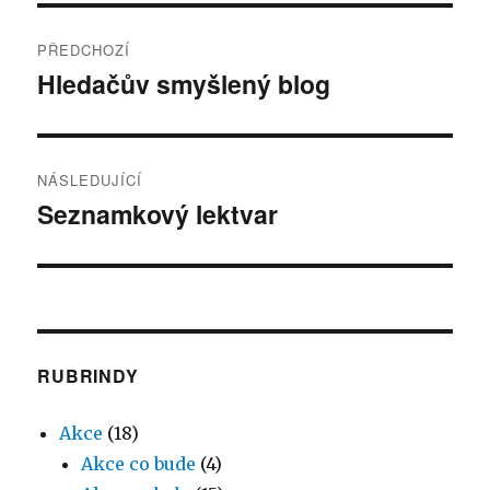
Navigace
PŘEDCHOZÍ
pro
Hledačův smyšlený blog
Předchozí
příspěvek:
příspěvek
NÁSLEDUJÍCÍ
Seznamkový lektvar
Následující
příspěvek:
RUBRINDY
Akce
(18)
Akce co bude
(4)