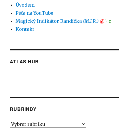
Úvodem
Péťa na YouTube
Magický Indikátor Randíčka
(M.I.R.)
@
}-c–
Kontakt
ATLAS HUB
RUBRINDY
Rubrindy