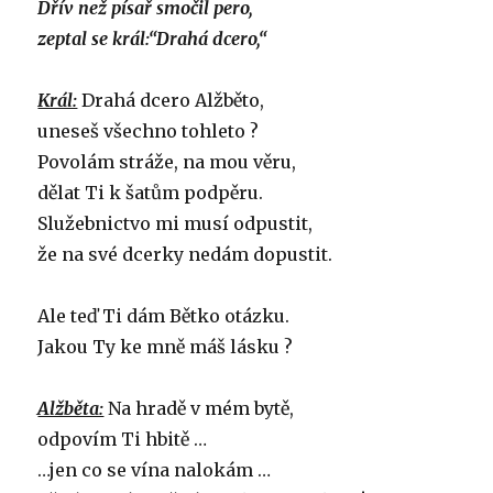
Dřív než písař smočil pero,
zeptal se král:“Drahá dcero,“
Král:
Drahá dcero Alžběto,
uneseš všechno tohleto ?
Povolám stráže, na mou věru,
dělat Ti k šatům podpěru.
Služebnictvo mi musí odpustit,
že na své dcerky nedám dopustit.
Ale teď Ti dám Bětko otázku.
Jakou Ty ke mně máš lásku ?
Alžběta:
Na hradě v mém bytě,
odpovím Ti hbitě …
…jen co se vína nalokám …