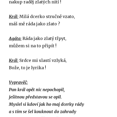
nakup raděj zlatých nití !
Král:
Milá dcerko stručně vzato,
máš mě ráda jako zlato ?
Agáta:
Ráda jako zlatý třpyt,
můžem si na to připít !
Král:
Srdce mi slastí vzlyká,
Bože, to je lyrika !
Vypravěč:
Pan král opět nic nepochopil,
ješitnou představou se opil.
Myslel si kdoví jak ho maj dcerky rády
a s tím se šel kouknout do zahrady