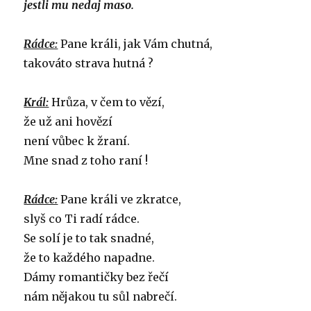
jestli mu nedaj maso.
Rádce:
Pane králi, jak Vám chutná,
takováto strava hutná ?
Král:
Hrůza, v čem to vězí,
že už ani hovězí
není vůbec k žraní.
Mne snad z toho raní !
Rádce:
Pane králi ve zkratce,
slyš co Ti radí rádce.
Se solí je to tak snadné,
že to každého napadne.
Dámy romantičky bez řečí
nám nějakou tu sůl nabrečí.