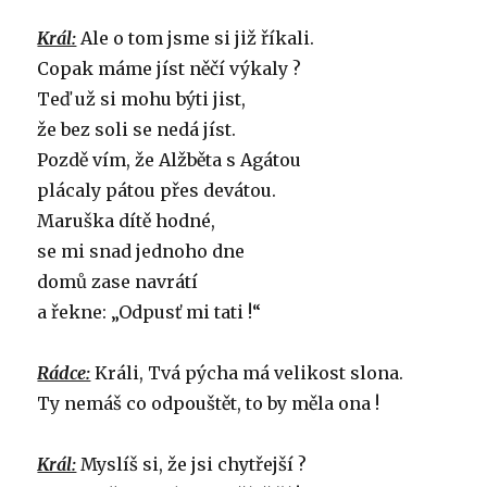
Král:
Ale o tom jsme si již říkali.
Copak máme jíst něčí výkaly ?
Teď už si mohu býti jist,
že bez soli se nedá jíst.
Pozdě vím, že Alžběta s Agátou
plácaly pátou přes devátou.
Maruška dítě hodné,
se mi snad jednoho dne
domů zase navrátí
a řekne: „Odpusť mi tati !“
Rádce:
Králi, Tvá pýcha má velikost slona.
Ty nemáš co odpouštět, to by měla ona !
Král:
Myslíš si, že jsi chytřejší ?