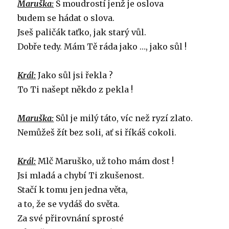
Maruška:
S moudrostí jenž je oslova
budem se hádat o slova.
Jseš paličák taťko, jak starý vůl.
Dobře tedy. Mám Tě ráda jako …, jako sůl !
Král:
Jako sůl jsi řekla ?
To Ti našept někdo z pekla !
Maruška:
Sůl je milý táto, víc než ryzí zlato.
Nemůžeš žít bez soli, ať si říkáš cokoli.
Král:
Mlč Maruško, už toho mám dost !
Jsi mladá a chybí Ti zkušenost.
Stačí k tomu jen jedna věta,
a to, že se vydáš do světa.
Za své přirovnání sprosté