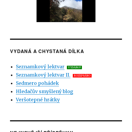
VYDANÁ A CHYSTANÁ DÍLKA
Seznamkový lektvar
VYDÁNO!
Seznamkový lektvar II.
ROZEPSÁNO
Sedmero pohádek
Hledačův smyšlený blog
Veršotepné hrátky