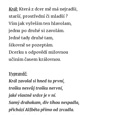
Král:
Která z dcer mě má nejradši,
starší, prostřední či mladší ?
Vím jak vyřeším ten hlavolam,
jednu po druhé si zavolám.
Jedné tady druhé tam,
šikovně se pozeptám.
Dcerku s odpovědí milovnou
učiním časem královnou.
Vypravěč:
Král zavolal si hned tu první,
trošku nesvůj trošku nervní,
jaké vlastně srdce je v ní.
Samý drahokam, div tíhou nespadla,
přichází Alžběta přímo od zrcadla.