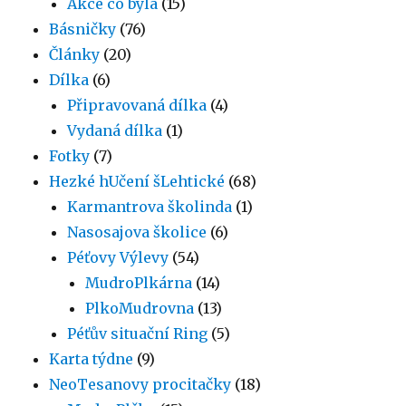
Akce co byla
(15)
Básničky
(76)
Články
(20)
Dílka
(6)
Připravovaná dílka
(4)
Vydaná dílka
(1)
Fotky
(7)
Hezké hUčení šLehtické
(68)
Karmantrova školinda
(1)
Nasosajova školice
(6)
Péťovy Výlevy
(54)
MudroPlkárna
(14)
PlkoMudrovna
(13)
Péťův situační Ring
(5)
Karta týdne
(9)
NeoTesanovy procitačky
(18)