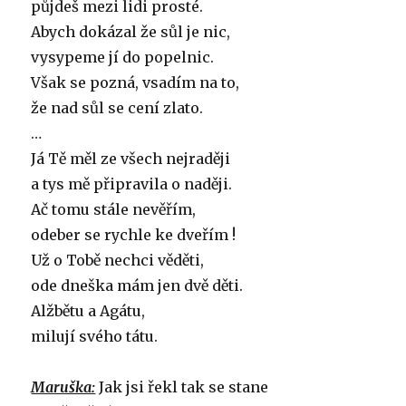
půjdeš mezi lidi prosté.
Abych dokázal že sůl je nic,
vysypeme jí do popelnic.
Však se pozná, vsadím na to,
že nad sůl se cení zlato.
…
Já Tě měl ze všech nejraději
a tys mě připravila o naději.
Ač tomu stále nevěřím,
odeber se rychle ke dveřím !
Už o Tobě nechci věděti,
ode dneška mám jen dvě děti.
Alžbětu a Agátu,
milují svého tátu.
Maruška:
Jak jsi řekl tak se stane