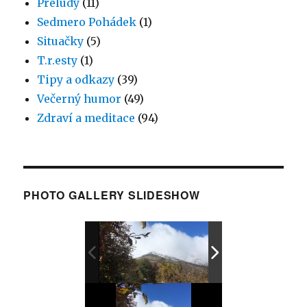
Preludy
(11)
Sedmero Pohádek
(1)
Situačky
(5)
T.r.esty
(1)
Tipy a odkazy
(39)
Večerný humor
(49)
Zdraví a meditace
(94)
PHOTO GALLERY SLIDESHOW