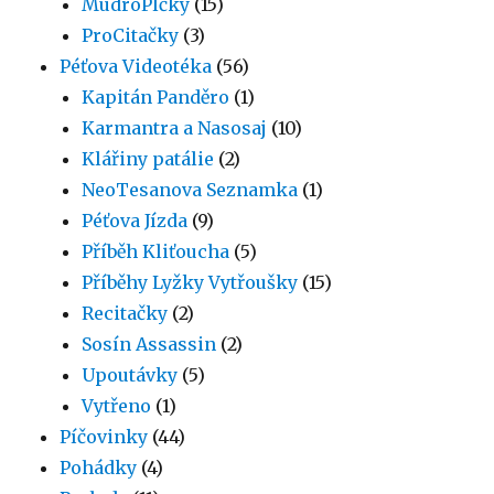
MudroPlčky
(15)
ProCitačky
(3)
Péťova Videotéka
(56)
Kapitán Panděro
(1)
Karmantra a Nasosaj
(10)
Klářiny patálie
(2)
NeoTesanova Seznamka
(1)
Péťova Jízda
(9)
Příběh Kliťoucha
(5)
Příběhy Lyžky Vytřoušky
(15)
Recitačky
(2)
Sosín Assassin
(2)
Upoutávky
(5)
Vytřeno
(1)
Píčovinky
(44)
Pohádky
(4)