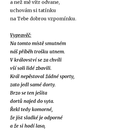
a než mě vítr odvane,
uchovám si tatínku
na Tebe dobrou vzpomínku.
Vypravěč:
Na tomto místě smutném
náš příběh trošku utnem.
V království se za chvíli
vší soli lidé zbavili.
Král nepěstoval žádné sporty,
zato jedl samé dorty.
Brzo se ten ješita
dortů najed do syta.
Řekl tedy komorné,
že jíst sladké je odporné
a že si hodí laso,