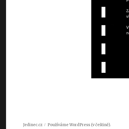
Jedinec.cz
Používáme WordPress (v češtině).