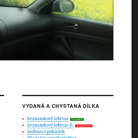
VYDANÁ A CHYSTANÁ DÍLKA
Seznamkový lektvar
VYDÁNO!
Seznamkový lektvar II.
ROZEPSÁNO
Sedmero pohádek