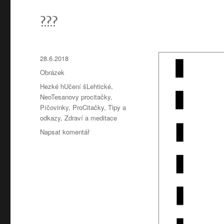
?.?.?
Publikováno:
28.6.2018
Formát:
Obrázek
Rubriky:
Hezké hUčení šLehtické
,
NeoTesanovy procitačky
,
Píčovinky
,
ProCitačky
,
Tipy a
odkazy
,
Zdraví a meditace
Napsat komentář
pro
text
s
názvem
Jako
kokot