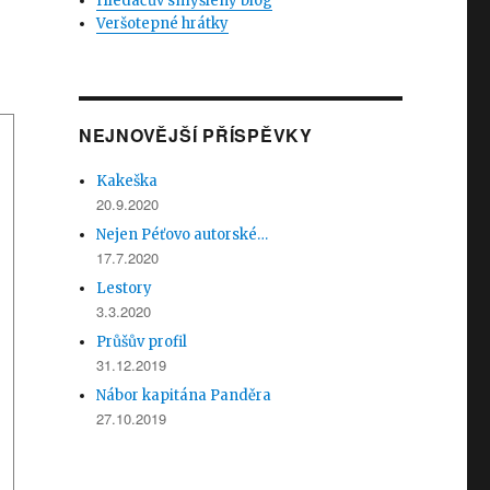
Hledačův smyšlený blog
Veršotepné hrátky
NEJNOVĚJŠÍ PŘÍSPĚVKY
Kakeška
20.9.2020
Nejen Péťovo autorské…
17.7.2020
Lestory
3.3.2020
Průšův profil
31.12.2019
Nábor kapitána Panděra
27.10.2019