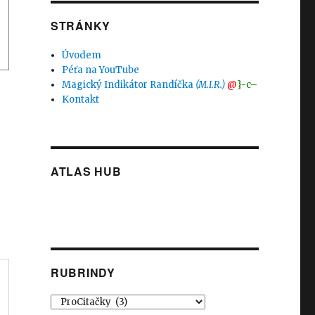
STRÁNKY
Úvodem
Péťa na YouTube
Magický Indikátor Randíčka
(M.I.R.)
@
}-c–
Kontakt
ATLAS HUB
RUBRINDY
Rubrindy