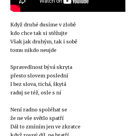
Když druhé dusíme v zlobě
kdo chce tak si stěžujte
Však jak druhým, tak i sobě
tomu nikdo neujde
Spravedlnost bývá skryta
přesto slovem poslední
I bez slova, tichá, škytá
raduj se též, osle s ní
Není radno spoléhat se
že ne vše světlo spatří
Dál to zmíním jen ve zkratce
když rovný díl, ne bratří