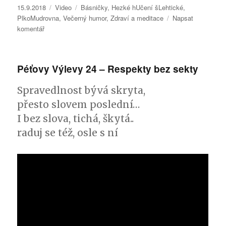
Publikováno:
15.9.2018
Formát:
Video
Rubriky:
Básničky
,
Hezké hUčení šLehtické
,
PlkoMudrovna
,
Večerný humor
,
Zdraví a meditace
Napsat
komentář
pro
text
s
názvem
Péťovy Výlevy 24 – Respekty bez sekty
Koch
tu
Spravedlnost bývá skryta,
z čochtu
–
přesto slovem poslední…
Péťova
I bez slova, tichá, škytá..
P.M.
raduj se též, osle s ní
13