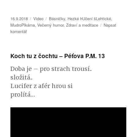
Publikováno:
16.9.2018
Formát:
Video
Rubriky:
Básničky
,
Hezké hUčení šLehtické
,
MudroPlkárna
,
Večerný humor
,
Zdraví a meditace
Napsat
komentář
pro
text
s
názvem
Koch tu z čochtu – Péťova P.M. 13
Vhod
řízek
Doba je – pro strach trousí..
zpod
břízek
složitá..
–
Lucifer z afér hrou si
Péťova
prolítá…
M.P.
14