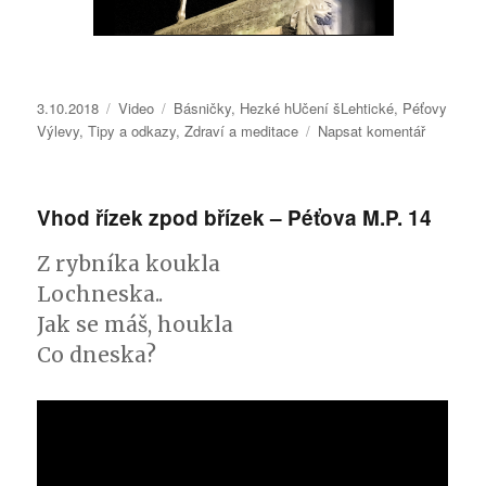
Publikováno:
3.10.2018
Formát:
Video
Rubriky:
Básničky
,
Hezké hUčení šLehtické
,
Péťovy
Výlevy
,
Tipy a odkazy
,
Zdraví a meditace
Napsat komentář
pro
text
s
názvem
Vhod řízek zpod břízek – Péťova M.P. 14
Český
král
Z rybníka koukla
sv.Václa
–
Lochneska..
Péťovy
Jak se máš, houkla
Výlevy
Co dneska?
25