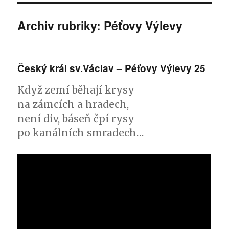
Archiv rubriky: Péťovy Výlevy
Český král sv.Václav – Péťovy Výlevy 25
Když zemí běhají krysy
na zámcích a hradech,
není div, báseň čpí rysy
po kanálních smradech…