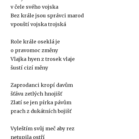
v čele svého vojska
Bez krále jsou správci marod
vpouští vojska trojská
Role krále oseklá je
o pravomoc změny
Vlajka hyen z trosek vlaje
šustí cizí měny
Zaprodanci kropí davům
šťávu zetlých hnojišť
Zlatí se jen pírka pávům
prach z dukátních bojišť
Vyleštím svůj meč aby rez
netupila ostří