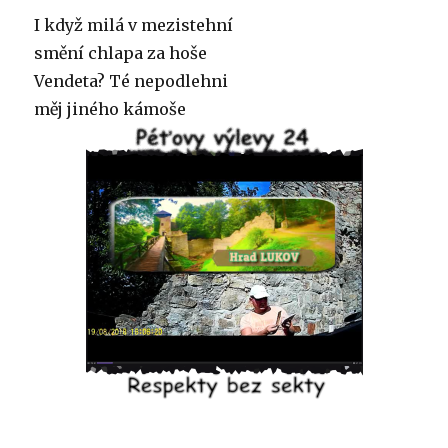
I když milá v mezistehní
smění chlapa za hoše
Vendeta? Té nepodlehni
měj jiného kámoše