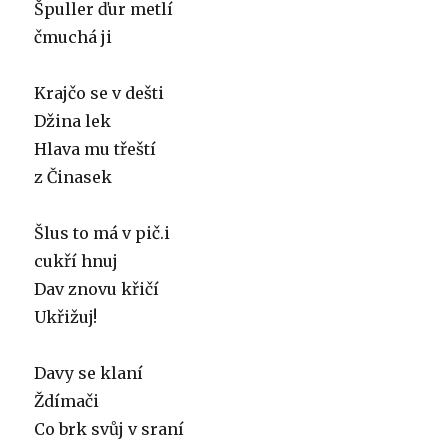
Špuller ďur metlí
čmuchá ji
Krajčo se v dešti
Džina lek
Hlava mu třeští
z Činasek
Šlus to má v pič.i
cukří hnuj
Dav znovu křičí
Ukřižuj!
Davy se klaní
Ždímači
Co brk svůj v sraní