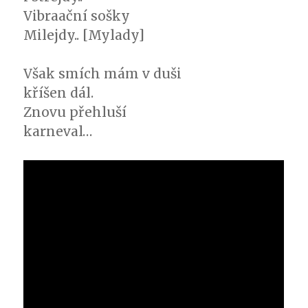
Vibraační sošky
Milejdy.. [Mylady]
Však smích mám v duši
kříšen dál.
Znovu přehluší
karneval…