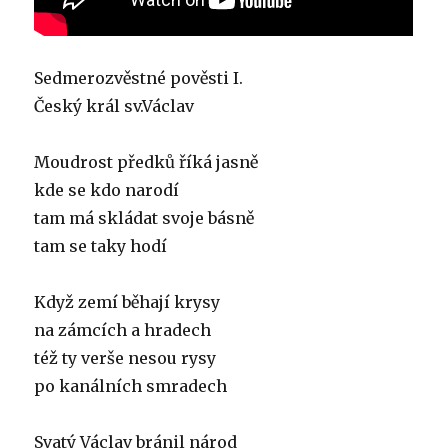
Sedmerozvěstné pověsti I.
Český král sv.Václav
Moudrost předků říká jasně
kde se kdo narodí
tam má skládat svoje básně
tam se taky hodí
Když zemí běhají krysy
na zámcích a hradech
též ty verše nesou rysy
po kanálních smradech
Svatý Václav bránil národ