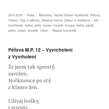
Publikováno:
26.6.2018
Formát:
Video
Rubriky:
Básničky
,
Hezké hUčení šLehtické
,
Péťovy
Výlevy
,
Tipy a odkazy
,
Večerný humor
,
Zdraví a meditace
Štítky:
bič
,
čochtánek
,
fuška
,
jelito
,
kanec
,
koutek
,
kroupa
,
láska
,
párek
,
potko
,
prase
,
proutek
,
žebro
Napsat komentář
pro
text
s
názvem
Péťova M.P. 12 – Vyvrcholení
Péťovy
z Vyvrholení
Výlevy
23
–
Že jsem tak sprostý,
Vybarvení
zavržen..
z Vylarvení
Hořknouce po stý
z klamu žen..
Užívaj hošky,
i strejdy..