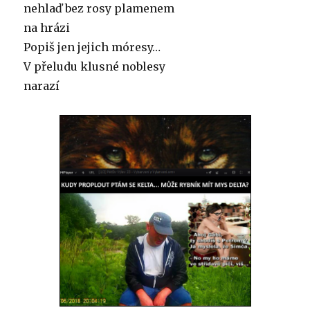
nehlaď bez rosy plamenem
na hrázi
Popiš jen jejich móresy…
V přeludu klusné noblesy
narazí