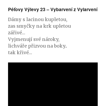
s
názvem
Péťovy Výlevy 23 – Vybarvení z Vylarvení
Stíry
síry
Dámy s lacinou kupletou,
–
Péťova
zas smyčky na krk upletou
M.P.
zářivé…
13
Vyjmenují své nároky,
lichváře přizvou na boky..
tak křivé…