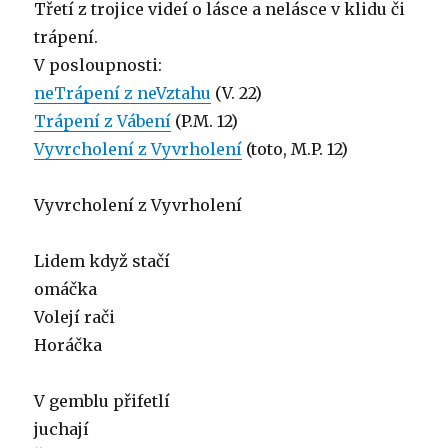
Třetí z trojice videí o lásce a nelásce v klidu či
trápení.
V posloupnosti:
neTrápení z neVztahu
(V. 22)
Trápení z Vábení
(P.M. 12)
Vyvrcholení z Vyvrholení
(toto, M.P. 12)
Vyvrcholení z Vyvrholení
Lidem když stačí
omáčka
Volejí rači
Horáčka
V gemblu přifetlí
juchají