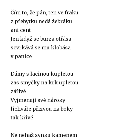
Čím to, že pán, ten ve fraku
z přebytku nedá žebráku
ani cent
Jen když se burza otřása
scvrkává se mu klobása
v panice
Dámy s lacinou kupletou
zas smyčky na krk upletou
zářivé
Vyjmenují své nároky
lichváře přizvou na boky
tak křivé
Ne nehaž synku kamenem