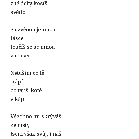
z té doby kosíš
světlo
S ozvěnou jemnou
lásce
loučíš se se mnou
v masce
Netuším co tě
trápí
co tajíš, kotě
v kápi
Všechno mi skrýváš
ze msty
Jsem však svůj, i náš