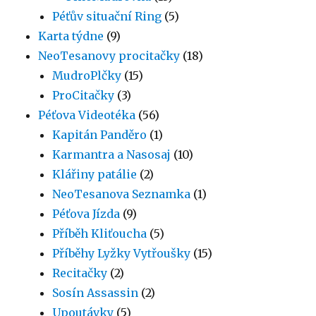
Péťův situační Ring
(5)
Karta týdne
(9)
NeoTesanovy procitačky
(18)
MudroPlčky
(15)
ProCitačky
(3)
Péťova Videotéka
(56)
Kapitán Panděro
(1)
Karmantra a Nasosaj
(10)
Klářiny patálie
(2)
NeoTesanova Seznamka
(1)
Péťova Jízda
(9)
Příběh Kliťoucha
(5)
Příběhy Lyžky Vytřoušky
(15)
Recitačky
(2)
Sosín Assassin
(2)
Upoutávky
(5)