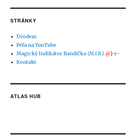
STRÁNKY
Úvodem
Péťa na YouTube
Magický Indikátor Randíčka
(M.I.R.)
@
}-c–
Kontakt
ATLAS HUB