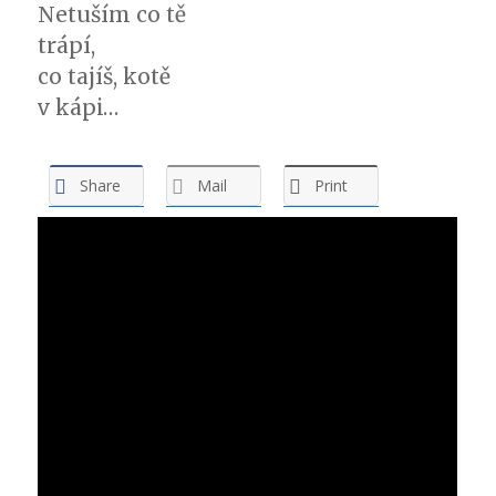
Netuším co tě
trápí,
co tajíš, kotě
v kápi…
Share
Mail
Print