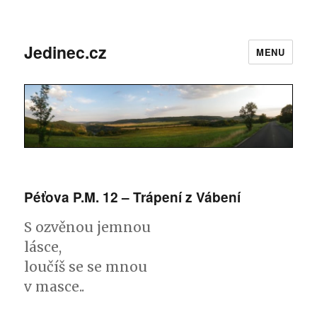
Jedinec.cz
MENU
Péťova P.M. 12 – Trápení z Vábení
S ozvěnou jemnou
lásce,
loučíš se se mnou
v masce..