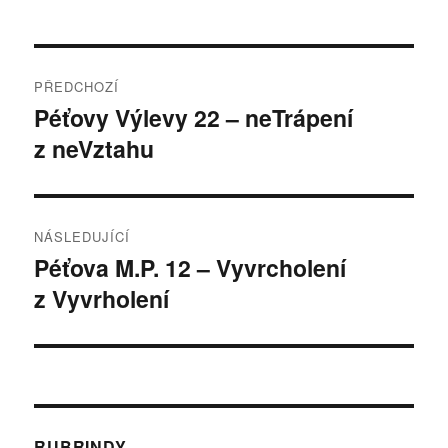
Navigace
PŘEDCHOZÍ
pro
Péťovy Výlevy 22 – neTrápení
Předchozí
z neVztahu
příspěvek:
příspěvek
NÁSLEDUJÍCÍ
Péťova M.P. 12 – Vyvrcholení
Následující
z Vyvrholení
příspěvek:
RUBRINDY