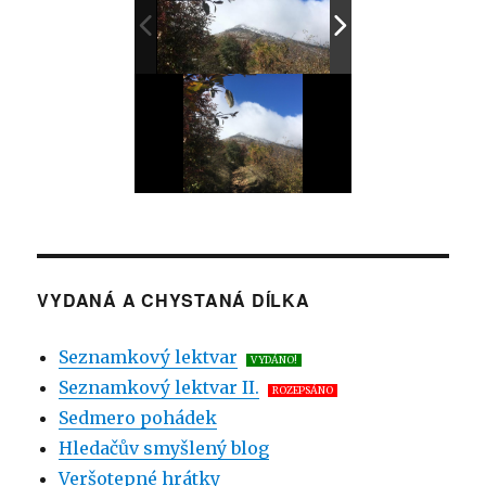
VYDANÁ A CHYSTANÁ DÍLKA
Seznamkový lektvar
VYDÁNO!
Seznamkový lektvar II.
ROZEPSÁNO
Sedmero pohádek
Hledačův smyšlený blog
Veršotepné hrátky