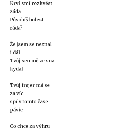
Krví smí rozkvést
záda
Působíš bolest
ráda?
Že jsem se neznal
i dál
Tvůj sen mě ze sna
kydal
Tvůj frajer má se
za víc
spí v tomto čase
pávic
Co chce za výhru