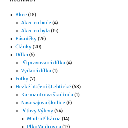
Akce
(18)
Akce co bude
(4)
Akce co byla
(15)
Básničky
(76)
Články
(20)
Dílka
(6)
Připravovaná dílka
(4)
Vydaná dílka
(1)
Fotky
(7)
Hezké hUčení šLehtické
(68)
Karmantrova školinda
(1)
Nasosajova školice
(6)
Péťovy Výlevy
(54)
MudroPlkárna
(14)
PlkoMudrovna
(13)