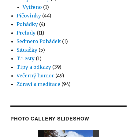
Vytřeno
(1)
Píčovinky
(44)
Pohádky
(4)
Preludy
(11)
Sedmero Pohádek
(1)
Situačky
(5)
T.r.esty
(1)
Tipy a odkazy
(39)
Večerný humor
(49)
Zdraví a meditace
(94)
PHOTO GALLERY SLIDESHOW