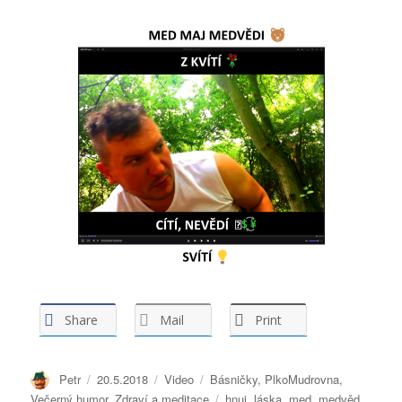
Share
Mail
Print
Autor:
Petr
Publikováno:
20.5.2018
Formát:
Video
Rubriky:
Básničky
,
PlkoMudrovna
,
Večerný humor
,
Zdraví a meditace
Štítky:
hnuj
,
láska
,
med
,
medvěd
,