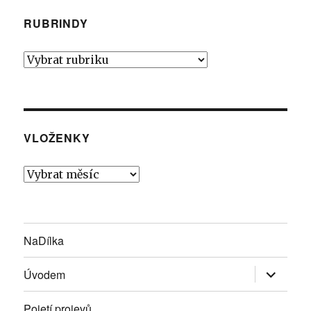
RUBRINDY
Rubrindy
VLOŽENKY
Vloženky
NaDílka
Zobrazit
Úvodem
podřazen
položky
Pojetí projevů