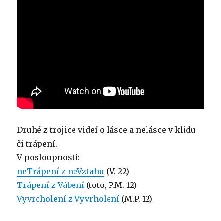
Druhé z trojice videí o lásce a nelásce v klidu
či trápení.
V posloupnosti:
neTrápení z neVztahu
(V. 22)
Trápení z Vábení
(toto, P.M. 12)
Vyvrcholení z Vyvrholení
(M.P. 12)