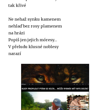
tak křivé
Ne nehaž synku kamenem
nehlaď bez rosy plamenem
na hrázi
Popiš jen jejich móresy…
V přeludu klusné noblesy
narazí