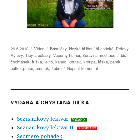
Publikováno:
26.6.2018
Formát:
Video
Rubriky:
Básničky
,
Hezké hUčení šLehtické
,
Péťovy
Výlevy
,
Tipy a odkazy
,
Večerný humor
,
Zdraví a meditace
Štítky:
bič
,
čochtánek
,
fuška
,
jelito
,
kanec
,
koutek
,
kroupa
,
láska
,
párek
,
potko
,
prase
,
proutek
,
žebro
Napsat komentář
pro
text
s
názvem
Péťovy
Výlevy
VYDANÁ A CHYSTANÁ DÍLKA
23
–
Seznamkový lektvar
VYDÁNO!
Vybarvení
Seznamkový lektvar II.
z Vylarvení
ROZEPSÁNO
Sedmero pohádek