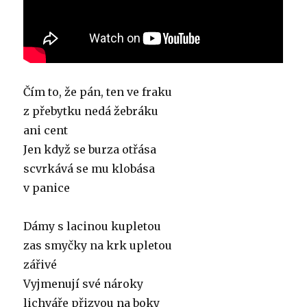
Čím to, že pán, ten ve fraku
z přebytku nedá žebráku
ani cent
Jen když se burza otřása
scvrkává se mu klobása
v panice
Dámy s lacinou kupletou
zas smyčky na krk upletou
zářivé
Vyjmenují své nároky
lichváře přizvou na boky