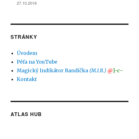
27.10.2019
STRÁNKY
Úvodem
Péťa na YouTube
Magický Indikátor Randíčka
(M.I.R.)
@
}-c–
Kontakt
ATLAS HUB