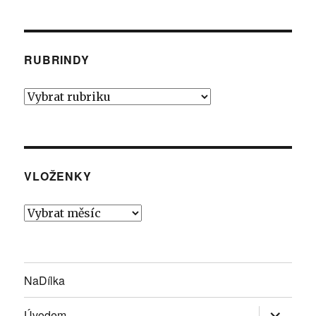
RUBRINDY
Rubrindy
VLOŽENKY
Vloženky
NaDílka
Zobrazit
Úvodem