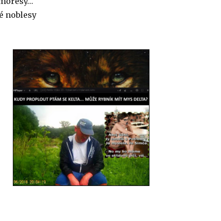
h móresy…
é noblesy