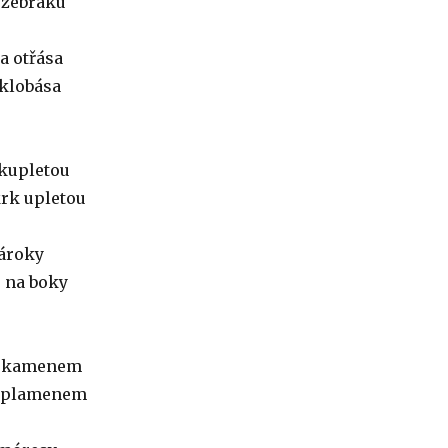
 žebráku
a otřása
klobása
kupletou
rk upletou
nároky
u na boky
u kamenem
y plamenem