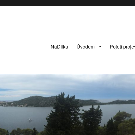
NaDílka
Úvodem
Pojetí proje