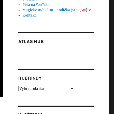
Péťa na YouTube
Magický Indikátor Randíčka
(M.I.R.)
@
}-c–
Kontakt
ATLAS HUB
RUBRINDY
Rubrindy