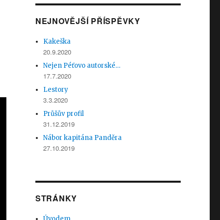
NEJNOVĚJŠÍ PŘÍSPĚVKY
Kakeška
20.9.2020
Nejen Péťovo autorské…
17.7.2020
Lestory
3.3.2020
Průšův profil
31.12.2019
Nábor kapitána Panděra
27.10.2019
STRÁNKY
Úvodem