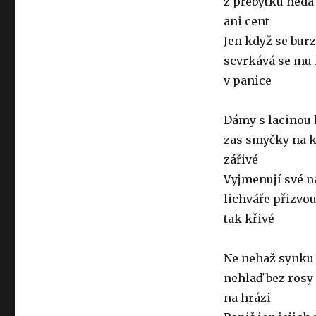
z přebytku nedá
ani cent
Jen když se burz
scvrkává se mu 
v panice
Dámy s lacinou 
zas smyčky na k
zářivé
Vyjmenují své 
lichváře přizvo
tak křivé
Ne nehaž synk
nehlaď bez ros
na hrázi