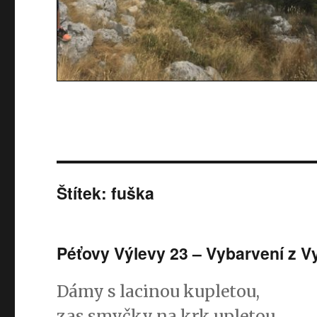
Štítek: fuška
Péťovy Výlevy 23 – Vybarvení z V
Dámy s lacinou kupletou,
zas smyčky na krk upletou