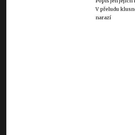
Popiš jen jejic
V přeludu klusn
narazí