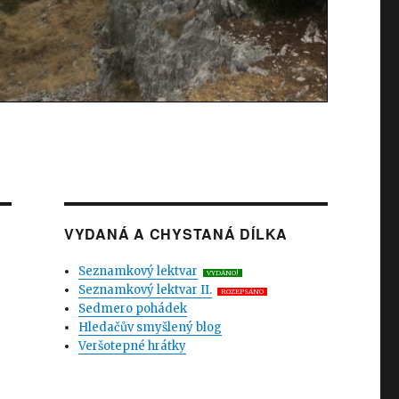
VYDANÁ A CHYSTANÁ DÍLKA
Seznamkový lektvar
VYDÁNO!
Seznamkový lektvar II.
ROZEPSÁNO
Sedmero pohádek
Hledačův smyšlený blog
Veršotepné hrátky