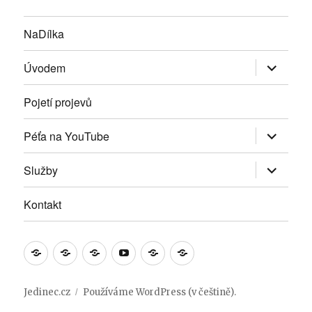
NaDílka
Zobrazit
Úvodem
podřazen
položky
Pojetí projevů
Zobrazit
Péťa na YouTube
podřazen
položky
Zobrazit
Služby
podřazen
položky
Kontakt
NaDílka
Úvodem
Pojetí
Péťa
Služby
Kontakt
projevů
na
YouTube
Jedinec.cz
Používáme WordPress (v češtině).