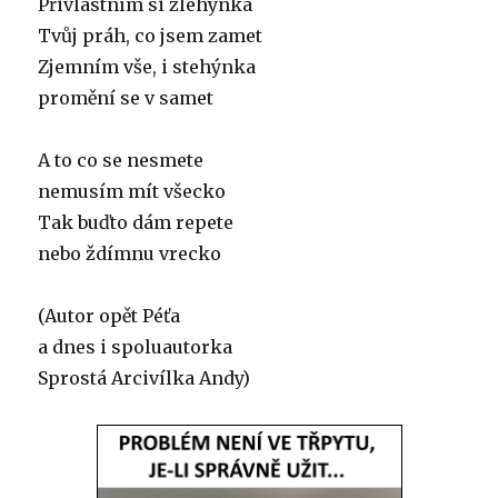
Přivlastním si zlehýnka
Tvůj práh, co jsem zamet
Zjemním vše, i stehýnka
promění se v samet
A to co se nesmete
nemusím mít všecko
Tak buďto dám repete
nebo ždímnu vrecko
(Autor opět Péťa
a dnes i spoluautorka
Sprostá Arcivílka Andy)