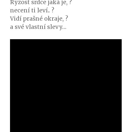
Ryzost srdce jaká je, ?
necení ti leví.. ?
Vidí prašné okraje, ?
a své vlastní slevy…