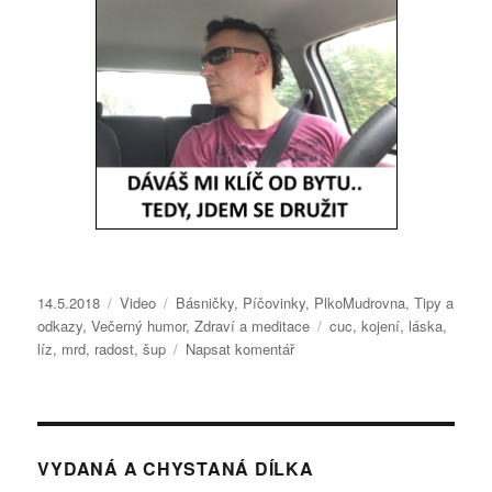
Publikováno:
14.5.2018
Formát:
Video
Rubriky:
Básničky
,
Píčovinky
,
PlkoMudrovna
,
Tipy a
odkazy
,
Večerný humor
,
Zdraví a meditace
Štítky:
cuc
,
kojení
,
láska
,
líz
,
mrd
,
radost
,
šup
Napsat komentář
pro
text
s
názvem
Péťova
P.M.
VYDANÁ A CHYSTANÁ DÍLKA
11