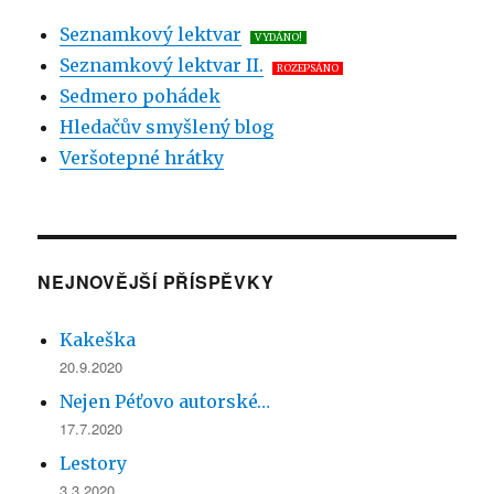
–
Seznamkový lektvar
VYDÁNO!
Stud
Seznamkový lektvar II.
a
ROZEPSÁNO
strach
Sedmero pohádek
Hledačův smyšlený blog
Veršotepné hrátky
NEJNOVĚJŠÍ PŘÍSPĚVKY
Kakeška
20.9.2020
Nejen Péťovo autorské…
17.7.2020
Lestory
3.3.2020