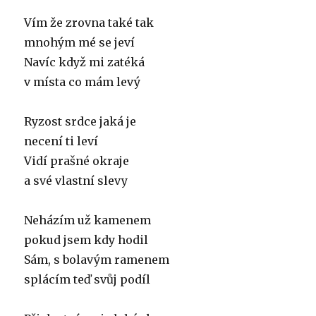
Vím že zrovna také tak
mnohým mé se jeví
Navíc když mi zatéká
v místa co mám levý
Ryzost srdce jaká je
necení ti leví
Vidí prašné okraje
a své vlastní slevy
Neházím už kamenem
pokud jsem kdy hodil
Sám, s bolavým ramenem
splácím teď svůj podíl