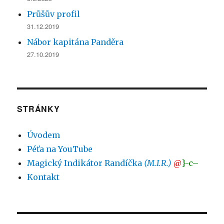
Průšův profil
31.12.2019
Nábor kapitána Panděra
27.10.2019
STRÁNKY
Úvodem
Péťa na YouTube
Magický Indikátor Randíčka
(M.I.R.)
@
}-c–
Kontakt