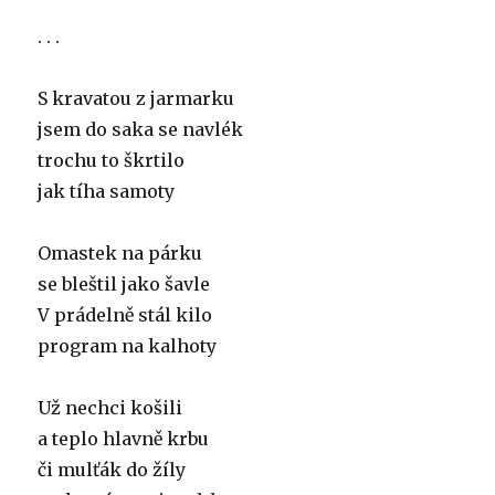
. . .
S kravatou z jarmarku
jsem do saka se navlék
trochu to škrtilo
jak tíha samoty
Omastek na párku
se bleštil jako šavle
V prádelně stál kilo
program na kalhoty
Už nechci košili
a teplo hlavně krbu
či mulťák do žíly