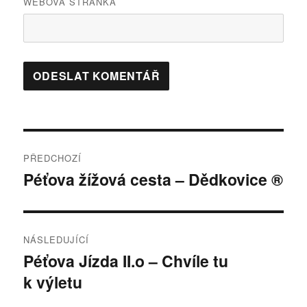
WEBOVÁ STRÁNKA
Navigace
PŘEDCHOZÍ
pro
Péťova žížová cesta – Dědkovice ®
Předchozí
příspěvek:
příspěvek
NÁSLEDUJÍCÍ
Péťova Jízda II.o – Chvíle tu
Následující
k výletu
příspěvek: