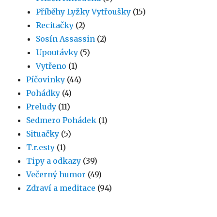
Příběhy Lyžky Vytřoušky
(15)
Recitačky
(2)
Sosín Assassin
(2)
Upoutávky
(5)
Vytřeno
(1)
Píčovinky
(44)
Pohádky
(4)
Preludy
(11)
Sedmero Pohádek
(1)
Situačky
(5)
T.r.esty
(1)
Tipy a odkazy
(39)
Večerný humor
(49)
Zdraví a meditace
(94)