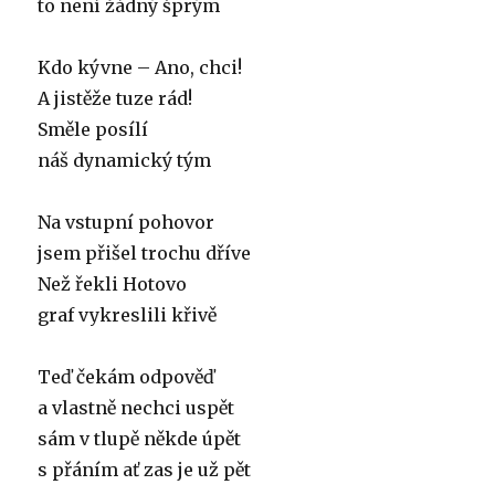
to není žádný šprým
Kdo kývne – Ano, chci!
A jistěže tuze rád!
Směle posílí
náš dynamický tým
Na vstupní pohovor
jsem přišel trochu dříve
Než řekli Hotovo
graf vykreslili křivě
Teď čekám odpověď
a vlastně nechci uspět
sám v tlupě někde úpět
s přáním ať zas je už pět