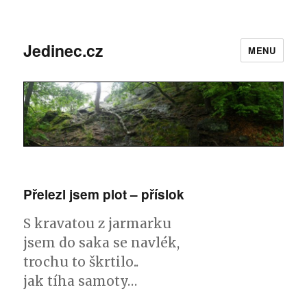
Jedinec.cz
MENU
Přelezl jsem plot – příslok
S kravatou z jarmarku
jsem do saka se navlék,
trochu to škrtilo..
jak tíha samoty…