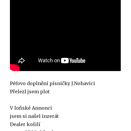
Péťovo doplnění písničky J.Nohavici
Přelezl jsem plot
V loňské Annonci
jsem si našel inzerát
Dealer košilí