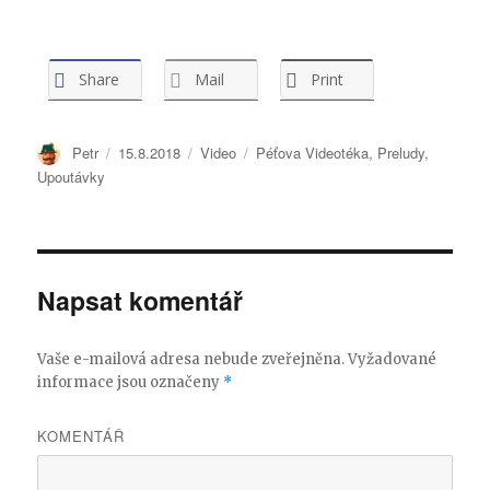
Share
Mail
Print
Autor:
Petr
Publikováno:
15.8.2018
Formát:
Video
Rubriky:
Péťova Videotéka
,
Preludy
,
Upoutávky
Napsat komentář
Vaše e-mailová adresa nebude zveřejněna.
Vyžadované
informace jsou označeny
*
KOMENTÁŘ