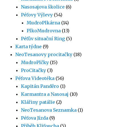
Nasosajova školice
(6)
Péťovy Výlevy
(54)
MudroPlkárna
(14)
PlkoMudrovna
(13)
Péťův situační Ring
(5)
Karta týdne
(9)
NeoTesanovy procitačky
(18)
MudroPlčky
(15)
ProCitačky
(3)
Péťova Videotéka
(56)
Kapitán Panděro
(1)
Karmantra a Nasosaj
(10)
Klářiny patálie
(2)
NeoTesanova Seznamka
(1)
Péťova Jízda
(9)
Příběh Kliťoucha
(5)