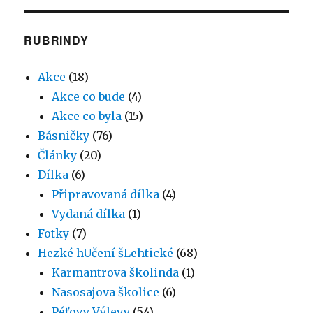
RUBRINDY
Akce
(18)
Akce co bude
(4)
Akce co byla
(15)
Básničky
(76)
Články
(20)
Dílka
(6)
Připravovaná dílka
(4)
Vydaná dílka
(1)
Fotky
(7)
Hezké hUčení šLehtické
(68)
Karmantrova školinda
(1)
Nasosajova školice
(6)
Péťovy Výlevy
(54)