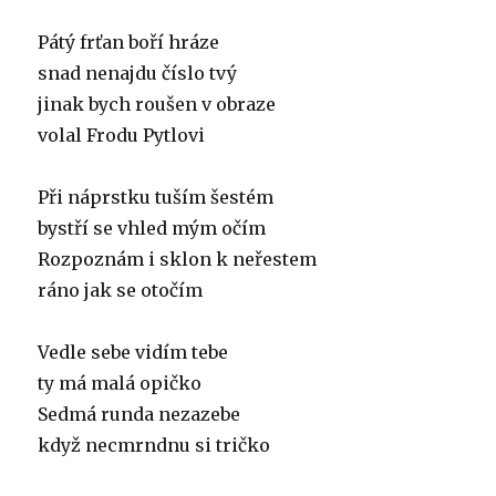
Pátý frťan boří hráze
snad nenajdu číslo tvý
jinak bych roušen v obraze
volal Frodu Pytlovi
Při náprstku tuším šestém
bystří se vhled mým očím
Rozpoznám i sklon k neřestem
ráno jak se otočím
Vedle sebe vidím tebe
ty má malá opičko
Sedmá runda nezazebe
když necmrndnu si tričko