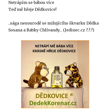
Netrápím se bábou více
Teď mě hřeje Dědkovice!
..sága nesourodě se milujícího škvarku Dědka
Sosana a Babky Chlívandy… (Jedinec.cz
?
.
?
.
?
)