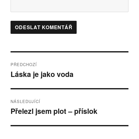
Navigace
PŘEDCHOZÍ
pro
Láska je jako voda
Předchozí
příspěvek:
příspěvek
NÁSLEDUJÍCÍ
Přelezl jsem plot – příslok
Následující
příspěvek: