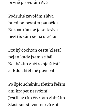
prvně provolám Avé
Podruhé zavolám sláva
hned po prvním panáčku
Nezbourám se jako kráva
neztřískám se na sračku
Druhý čochtan cestu klestí
nejen kudy jsem se bál
Nacházím zpět svoje štěstí
ať kdo chtěl mě poyebal
Po šplouchánku třetím řeším
ani krapet nervózní
Jestli už tím čtvrtým zhřeším..
Slast soustavou nervů zní