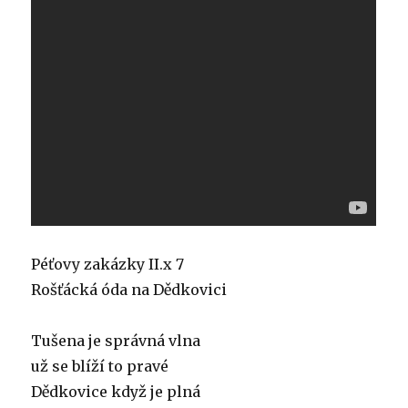
Péťovy zakázky II.x 7
Rošťácká óda na Dědkovici
Tušena je správná vlna
už se blíží to pravé
Dědkovice když je plná