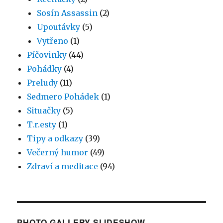
Sosín Assassin
(2)
Upoutávky
(5)
Vytřeno
(1)
Píčovinky
(44)
Pohádky
(4)
Preludy
(11)
Sedmero Pohádek
(1)
Situačky
(5)
T.r.esty
(1)
Tipy a odkazy
(39)
Večerný humor
(49)
Zdraví a meditace
(94)
PHOTO GALLERY SLIDESHOW