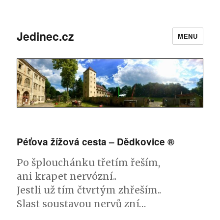
Jedinec.cz
MENU
Péťova žížová cesta – Dědkovice ®
Po šplouchánku třetím řeším,
ani krapet nervózní..
Jestli už tím čtvrtým zhřeším..
Slast soustavou nervů zní…