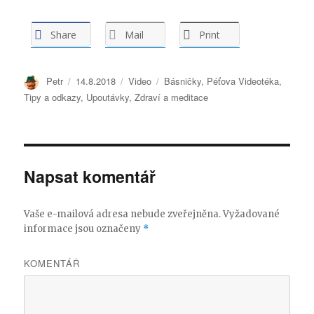
Share
Mail
Print
Autor:
Petr
Publikováno:
14.8.2018
Formát:
Video
Rubriky:
Básničky
,
Péťova Videotéka
,
Tipy a odkazy
,
Upoutávky
,
Zdraví a meditace
Napsat komentář
Vaše e-mailová adresa nebude zveřejněna.
Vyžadované
informace jsou označeny
*
KOMENTÁŘ