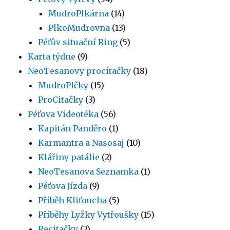
MudroPlkárna
(14)
PlkoMudrovna
(13)
Péťův situační Ring
(5)
Karta týdne
(9)
NeoTesanovy procitačky
(18)
MudroPlčky
(15)
ProCitačky
(3)
Péťova Videotéka
(56)
Kapitán Panděro
(1)
Karmantra a Nasosaj
(10)
Klářiny patálie
(2)
NeoTesanova Seznamka
(1)
Péťova Jízda
(9)
Příběh Kliťoucha
(5)
Příběhy Lyžky Vytřoušky
(15)
Recitačky
(2)