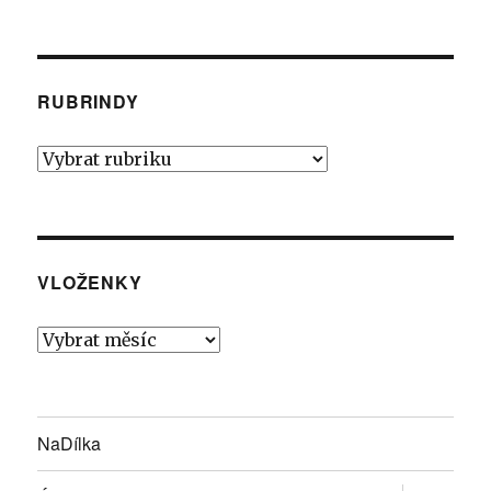
RUBRINDY
Rubrindy
VLOŽENKY
Vloženky
NaDílka