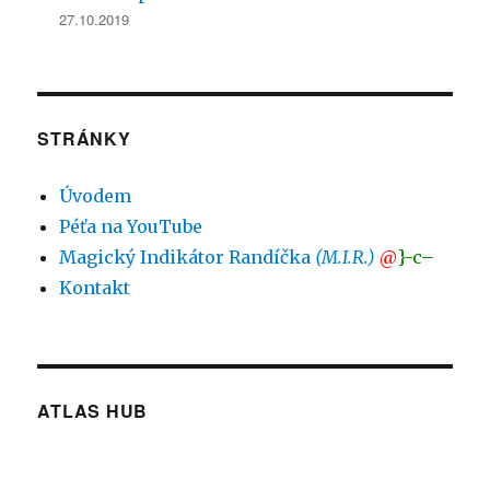
27.10.2019
STRÁNKY
Úvodem
Péťa na YouTube
Magický Indikátor Randíčka
(M.I.R.)
@
}-c–
Kontakt
ATLAS HUB