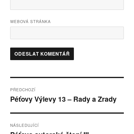
WEBOVÁ STRÁNKA
Navigace
PŘEDCHOZÍ
pro
Péťovy Výlevy 13 – Rady a Zrady
Předchozí
příspěvek:
příspěvek
NÁSLEDUJÍCÍ