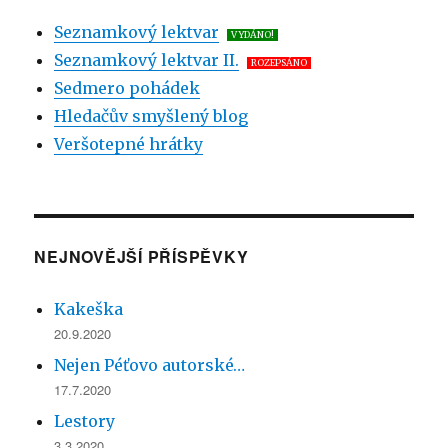
Seznamkový lektvar
VYDÁNO!
Seznamkový lektvar II.
ROZEPSÁNO
Sedmero pohádek
Hledačův smyšlený blog
Veršotepné hrátky
NEJNOVĚJŠÍ PŘÍSPĚVKY
Kakeška
20.9.2020
Nejen Péťovo autorské…
17.7.2020
Lestory
3.3.2020