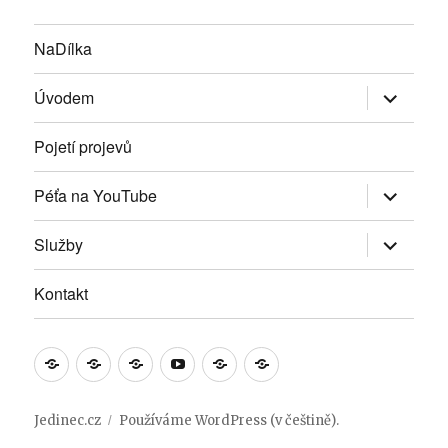
NaDílka
Zobrazit
Úvodem
podřazen
položky
Pojetí projevů
Zobrazit
Péťa na YouTube
podřazen
položky
Zobrazit
Služby
podřazen
položky
Kontakt
NaDílka
Úvodem
Pojetí
Péťa
Služby
Kontakt
projevů
na
YouTube
Jedinec.cz
Používáme WordPress (v češtině).