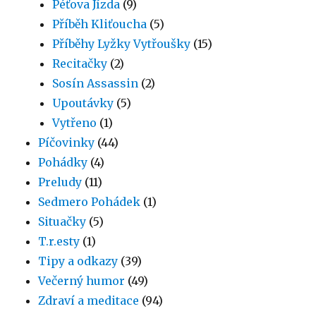
Péťova Jízda
(9)
Příběh Kliťoucha
(5)
Příběhy Lyžky Vytřoušky
(15)
Recitačky
(2)
Sosín Assassin
(2)
Upoutávky
(5)
Vytřeno
(1)
Píčovinky
(44)
Pohádky
(4)
Preludy
(11)
Sedmero Pohádek
(1)
Situačky
(5)
T.r.esty
(1)
Tipy a odkazy
(39)
Večerný humor
(49)
Zdraví a meditace
(94)