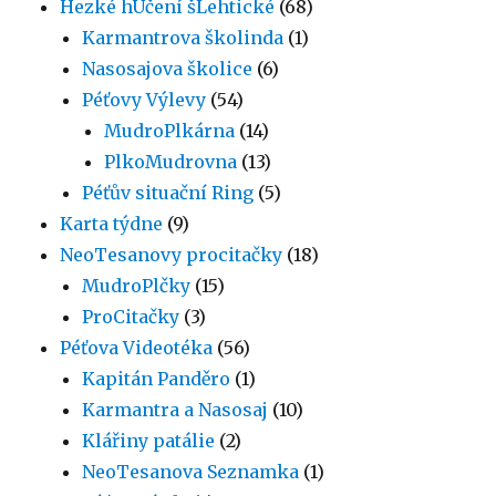
Hezké hUčení šLehtické
(68)
Karmantrova školinda
(1)
Nasosajova školice
(6)
Péťovy Výlevy
(54)
MudroPlkárna
(14)
PlkoMudrovna
(13)
Péťův situační Ring
(5)
Karta týdne
(9)
NeoTesanovy procitačky
(18)
MudroPlčky
(15)
ProCitačky
(3)
Péťova Videotéka
(56)
Kapitán Panděro
(1)
Karmantra a Nasosaj
(10)
Klářiny patálie
(2)
NeoTesanova Seznamka
(1)