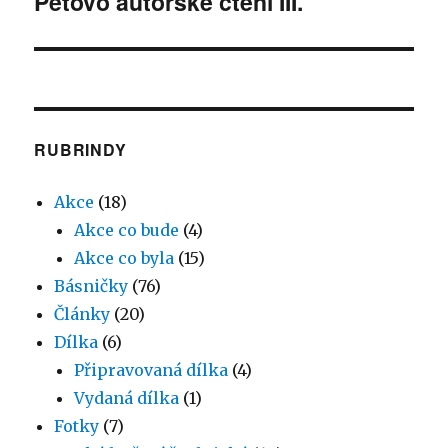
Péťovo autorské čtení III.
Následující
příspěvek:
RUBRINDY
Akce
(18)
Akce co bude
(4)
Akce co byla
(15)
Básničky
(76)
Články
(20)
Dílka
(6)
Připravovaná dílka
(4)
Vydaná dílka
(1)
Fotky
(7)