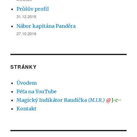
Průšův profil
31.12.2019
Nábor kapitána Panděra
27.10.2019
STRÁNKY
Úvodem
Péťa na YouTube
Magický Indikátor Randíčka
(M.I.R.)
@
}-c–
Kontakt