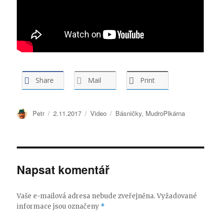
Share
Mail
Print
Autor:
Petr
Publikováno:
2.11.2017
Formát:
Video
Rubriky:
Básničky
,
MudroPlkárna
Napsat komentář
Vaše e-mailová adresa nebude zveřejněna.
Vyžadované
informace jsou označeny
*