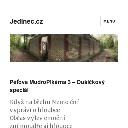
Jedinec.cz
MENU
Péťova MudroPlkárna 3 – Dušičkový
speciál
Když na břehu Nemo ční
vypráví o hloubce
Občas výlev emoční
zní moudře aj hloupce