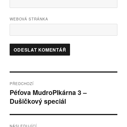
WEBOVÁ STRÁNKA
Navigace
PŘEDCHOZÍ
pro
Péťova MudroPlkárna 3 –
Předchozí
Dušičkový speciál
příspěvek:
příspěvek
NÁSLEDUJÍCÍ