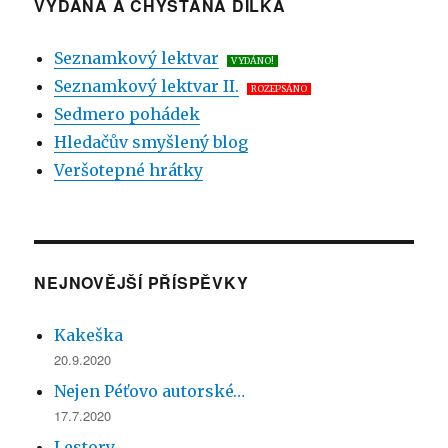
VYDANÁ A CHYSTANÁ DÍLKA
Seznamkový lektvar
VYDÁNO!
Seznamkový lektvar II.
ROZEPSÁNO
Sedmero pohádek
Hledačův smyšlený blog
Veršotepné hrátky
NEJNOVĚJŠÍ PŘÍSPĚVKY
Kakeška
20.9.2020
Nejen Péťovo autorské…
17.7.2020
Lestory