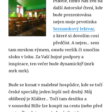
Přátelé, tímto Nás zvu na
další Autorské čtení, kde
bude prezentována
nejen moje prvotinka
Seznamkový lektvar
,
z které si dovolím cosi
předčíst. A nejen… sem
tam mrsknu rýmem, omelu veršík či smočím
sloku v loku. Za Vaší hojné podpory a
inspirace, ten večer bude dynamický! (mrk
mrk mrk).
Bude se konat v malebné hospůdce, kde se točí
české speciály, jeden lepší než druhý. Můj
oblíbený je Klášter… Točí tam desítku a
v sousední Bille lze koupit na cestu (nebo před