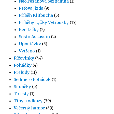
NeoTesanova Seznamka
(1)
Péťova Jízda
(9)
Příběh Kliťoucha
(5)
Příběhy Lyžky Vytřoušky
(15)
Recitačky
(2)
Sosín Assassin
(2)
Upoutávky
(5)
Vytřeno
(1)
Píčovinky
(44)
Pohádky
(4)
Preludy
(11)
Sedmero Pohádek
(1)
Situačky
(5)
T.r.esty
(1)
Tipy a odkazy
(39)
Večerný humor
(49)