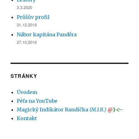
3.3.2020
Průšův profil
31.12.2019
Nábor kapitána Panděra
27.10.2019
STRÁNKY
Úvodem
Péťa na YouTube
Magický Indikátor Randíčka
(M.I.R.)
@
}-c–
Kontakt