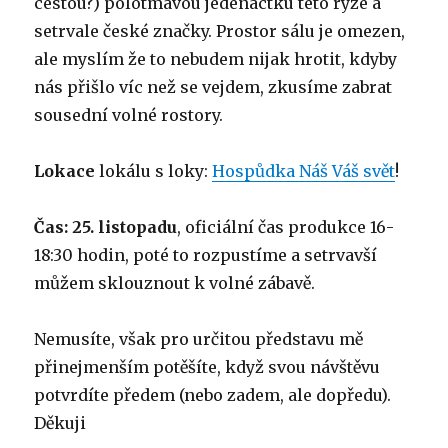
cestou?) polotmavou jedenáctku této ryze a
setrvale české značky. Prostor sálu je omezen,
ale myslím že to nebudem nijak hrotit, kdyby
nás přišlo víc než se vejdem, zkusíme zabrat
sousední volné rostory.
Lokace
lokálu s loky:
Hospůdka Náš Váš svět
!
Čas: 25. listopadu
, oficiální čas produkce 16-
18:30 hodin, poté to rozpustíme a setrvavší
můžem sklouznout k volné zábavě.
Nemusíte, však pro určitou představu mě
přinejmenším potěšíte, když svou návštěvu
potvrdíte předem (nebo zadem, ale dopředu).
Děkuji