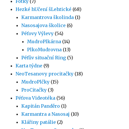
Fotky
(7)
Hezké hUčení šLehtické
(68)
Karmantrova školinda
(1)
Nasosajova školice
(6)
Péťovy Výlevy
(54)
MudroPlkárna
(14)
PlkoMudrovna
(13)
Péťův situační Ring
(5)
Karta týdne
(9)
NeoTesanovy procitačky
(18)
MudroPlčky
(15)
ProCitačky
(3)
Péťova Videotéka
(56)
Kapitán Panděro
(1)
Karmantra a Nasosaj
(10)
Klářiny patálie
(2)