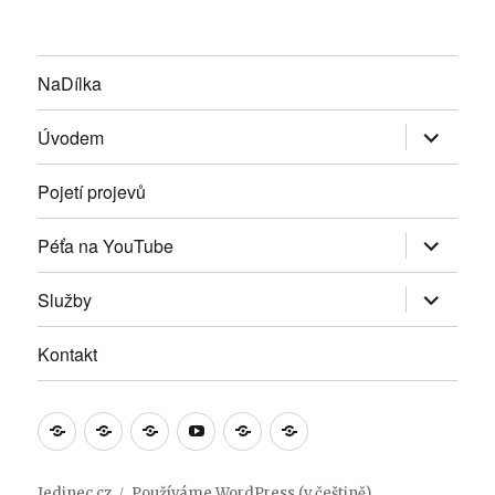
NaDílka
Zobrazit
Úvodem
podřazen
položky
Pojetí projevů
Zobrazit
Péťa na YouTube
podřazen
položky
Zobrazit
Služby
podřazen
položky
Kontakt
NaDílka
Úvodem
Pojetí
Péťa
Služby
Kontakt
projevů
na
YouTube
Jedinec.cz
Používáme WordPress (v češtině).