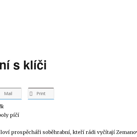
ní s klíči
Mail
Print
lk
boly píčí
eloví prospěcháři soběhrabní, kteří rádi vyčítají Zemano