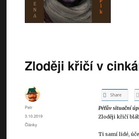
Zloději křičí v cinká
Share
Autor:
Petr
Péťův situační úp
Publikováno:
3.10.2019
Zloději křičí blá
Rubriky:
Články
Ti samí lidé, úč