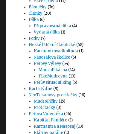
Akce co byla
(15)
Básničky
(76)
Články
(20)
Dílka
(6)
Připravovaná dílka
(4)
Vydaná dílka
(1)
Fotky
(7)
Hezké hUčení šLehtické
(68)
Karmantrova školinda
(1)
Nasosajova školice
(6)
Péťovy Výlevy
(54)
MudroPlkárna
(14)
PlkoMudrovna
(13)
Péťův situační Ring
(5)
Karta týdne
(9)
NeoTesanovy procitačky
(18)
MudroPlčky
(15)
ProCitačky
(3)
Péťova Videotéka
(56)
Kapitán Panděro
(1)
Karmantra a Nasosaj
(10)
Klářiny patálie
(2)