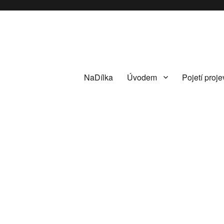
NaDílka
Úvodem
Pojetí proje