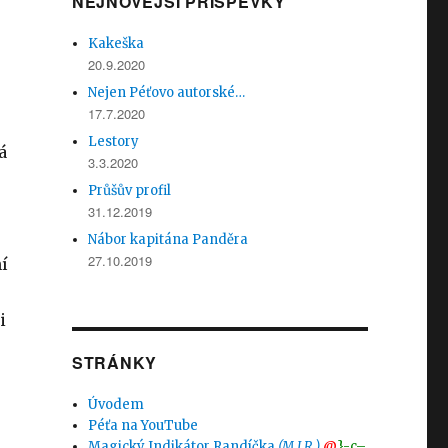
NEJNOVĚJŠÍ PŘÍSPĚVKY
Kakeška
20.9.2020
Nejen Péťovo autorské…
17.7.2020
Lestory
á
3.3.2020
Průšův profil
31.12.2019
Nábor kapitána Panděra
27.10.2019
í
i
STRÁNKY
Úvodem
Péťa na YouTube
Magický Indikátor Randíčka
(M.I.R.)
@
}-c–