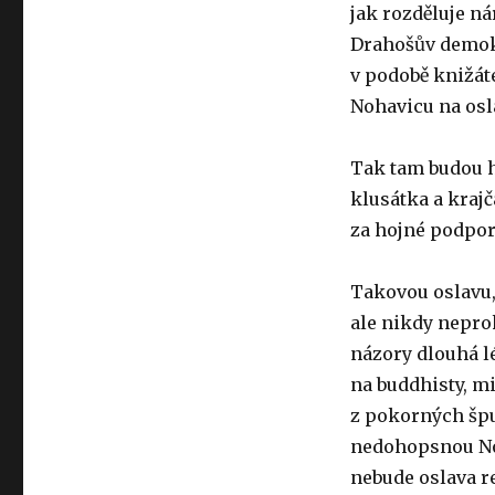
jak rozděluje n
Drahošův demokr
v podobě knižát
Nohavicu na osla
Tak tam budou h
klusátka a krajčá
za hojné podpo
Takovou oslavu,
ale nikdy neprok
názory dlouhá lé
na buddhisty, m
z pokorných špu
nedohopsnou Noh
nebude oslava r