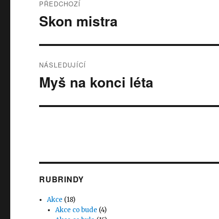
PŘEDCHOZÍ
pro
Skon mistra
Předchozí
příspěvek:
příspěvek
NÁSLEDUJÍCÍ
Myš na konci léta
Následující
příspěvek:
RUBRINDY
Akce
(18)
Akce co bude
(4)