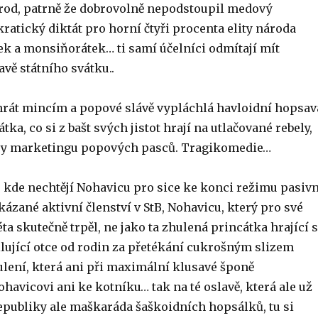
árod, patrně že dobrovolně nepodstoupil medový
atický diktát pro horní čtyři procenta elity národa
ek a monsiňorátek… ti samí účelníci odmítají mít
vě státního svátku..
rát mincím a popové slávě vypláchlá havloidní hopsav
tka, co si z bašt svých jistot hrají na utlačované rebely,
ry marketingu popových pasců. Tragikomedie…
 kde nechtějí Nohavicu pro sice ke konci režimu pasivn
ázané aktivní členství v StB, Nohavicu, který pro své
ta skutečně trpěl, ne jako ta zhulená princátka hrající s
ilující otce od rodin za přetékání cukrošným slizem
lení, která ani při maximální klusavé šponě
avicovi ani ke kotníku… tak na té oslavě, která ale už
epubliky ale maškaráda šaškoidních hopsálků, tu si