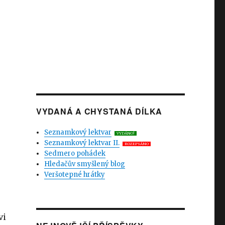
VYDANÁ A CHYSTANÁ DÍLKA
Seznamkový lektvar
VYDÁNO!
Seznamkový lektvar II.
ROZEPSÁNO
Sedmero pohádek
Hledačův smyšlený blog
Veršotepné hrátky
vi