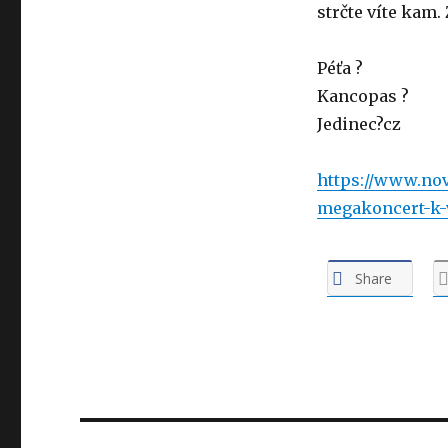
strčte víte kam.
Péťa ?
Kancopas ?
Jedinec?cz
https://www.nov
megakoncert-k-
Share