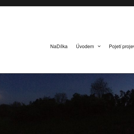
NaDílka
Úvodem
Pojetí proje