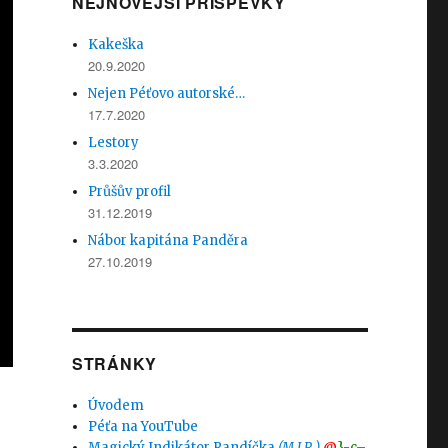
NEJNOVĚJŠÍ PŘÍSPĚVKY
Kakeška
20.9.2020
Nejen Péťovo autorské…
17.7.2020
Lestory
3.3.2020
Průšův profil
31.12.2019
Nábor kapitána Panděra
27.10.2019
STRÁNKY
Úvodem
Péťa na YouTube
Magický Indikátor Randíčka
(M.I.R.)
@
}-c–