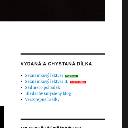
VYDANÁ A CHYSTANÁ DÍLKA
Seznamkový lektvar
VYDÁNO!
Seznamkový lektvar II.
ROZEPSÁNO
Sedmero pohádek
Hledačův smyšlený blog
Veršotepné hrátky