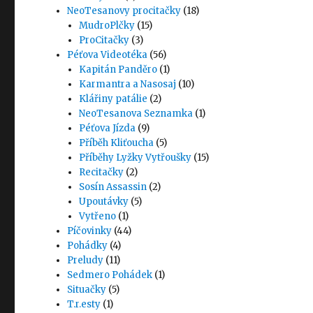
NeoTesanovy procitačky
(18)
MudroPlčky
(15)
ProCitačky
(3)
Péťova Videotéka
(56)
Kapitán Panděro
(1)
Karmantra a Nasosaj
(10)
Klářiny patálie
(2)
NeoTesanova Seznamka
(1)
Péťova Jízda
(9)
Příběh Kliťoucha
(5)
Příběhy Lyžky Vytřoušky
(15)
Recitačky
(2)
Sosín Assassin
(2)
Upoutávky
(5)
Vytřeno
(1)
Píčovinky
(44)
Pohádky
(4)
Preludy
(11)
Sedmero Pohádek
(1)
Situačky
(5)
T.r.esty
(1)