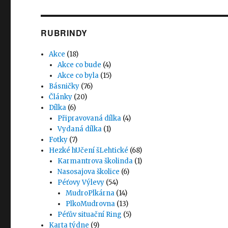
RUBRINDY
Akce
(18)
Akce co bude
(4)
Akce co byla
(15)
Básničky
(76)
Články
(20)
Dílka
(6)
Připravovaná dílka
(4)
Vydaná dílka
(1)
Fotky
(7)
Hezké hUčení šLehtické
(68)
Karmantrova školinda
(1)
Nasosajova školice
(6)
Péťovy Výlevy
(54)
MudroPlkárna
(14)
PlkoMudrovna
(13)
Péťův situační Ring
(5)
Karta týdne
(9)