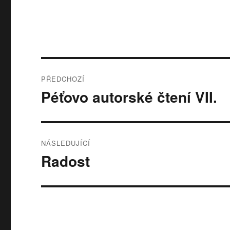
Navigace
PŘEDCHOZÍ
pro
Péťovo autorské čtení VII.
Předchozí
příspěvek:
příspěvek
NÁSLEDUJÍCÍ
Radost
Následující
příspěvek: