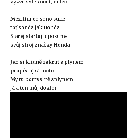
vyzve svléknout, neleň
Mezitím co sono sune
toť sonda jak Bonda!
Starej startuj, oposume
svůj stroj značky Honda
Jen si klidně zakruť s plynem
propístuj si motor
My tu pomyslně splynem
já a ten můj doktor