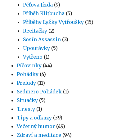
Péťova Jízda
(9)
Příběh Kliťoucha
(5)
Příběhy Lyžky Vytřoušky
(15)
Recitačky
(2)
Sosín Assassin
(2)
Upoutávky
(5)
Vytřeno
(1)
Píčovinky
(44)
Pohádky
(4)
Preludy
(11)
Sedmero Pohádek
(1)
Situačky
(5)
T.r.esty
(1)
Tipy a odkazy
(39)
Večerný humor
(49)
Zdraví a meditace
(94)