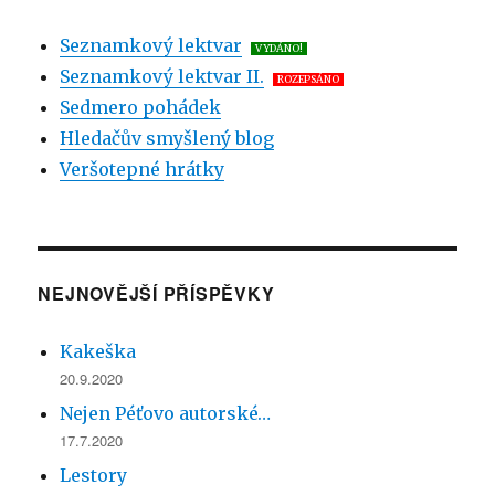
Seznamkový lektvar
VYDÁNO!
Seznamkový lektvar II.
ROZEPSÁNO
Sedmero pohádek
Hledačův smyšlený blog
Veršotepné hrátky
NEJNOVĚJŠÍ PŘÍSPĚVKY
Kakeška
20.9.2020
Nejen Péťovo autorské…
17.7.2020
Lestory