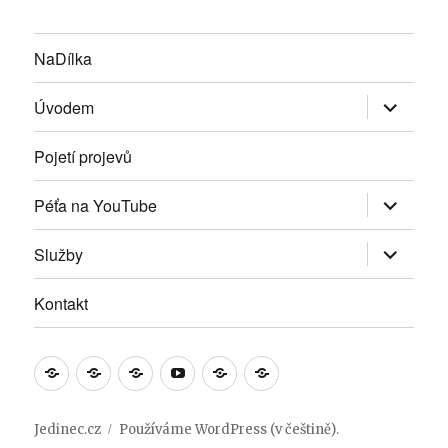
NaDílka
Zobrazit
Úvodem
podřazen
položky
Pojetí projevů
Zobrazit
Péťa na YouTube
podřazen
položky
Zobrazit
Služby
podřazen
položky
Kontakt
NaDílka
Úvodem
Pojetí
Péťa
Služby
Kontakt
projevů
na
YouTube
Jedinec.cz
Používáme WordPress (v češtině).