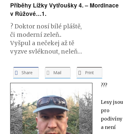
Příběhy Lížky Vytřoušky 4. – Mordinace
v Růžové…1.
? Doktor nosí bílé pláště,
či moderní zeleň..
Vyšpul a nečekej až tě
vyzve svléknout, neleň…
Share
Mail
Print
?
?
?
Lesy jsou
pro
podivíny
a není