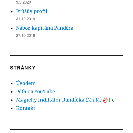
3.3.2020
Průšův profil
31.12.2019
Nábor kapitána Panděra
27.10.2019
STRÁNKY
Úvodem
Péťa na YouTube
Magický Indikátor Randíčka
(M.I.R.)
@
}-c–
Kontakt