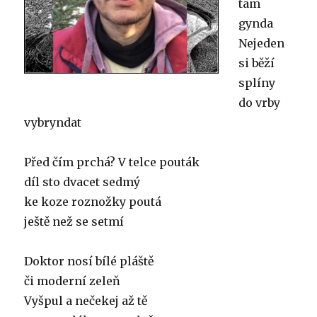
tam
gynda
Nejeden
si běží
splíny
do vrby
vybryndat
Před čím prchá? V telce pouták
díl sto dvacet sedmý
ke koze roznožky poutá
ještě než se setmí
Doktor nosí bílé pláště
či moderní zeleň
Vyšpul a nečekej až tě