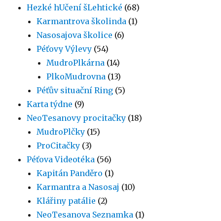
Hezké hUčení šLehtické
(68)
Karmantrova školinda
(1)
Nasosajova školice
(6)
Péťovy Výlevy
(54)
MudroPlkárna
(14)
PlkoMudrovna
(13)
Péťův situační Ring
(5)
Karta týdne
(9)
NeoTesanovy procitačky
(18)
MudroPlčky
(15)
ProCitačky
(3)
Péťova Videotéka
(56)
Kapitán Panděro
(1)
Karmantra a Nasosaj
(10)
Klářiny patálie
(2)
NeoTesanova Seznamka
(1)