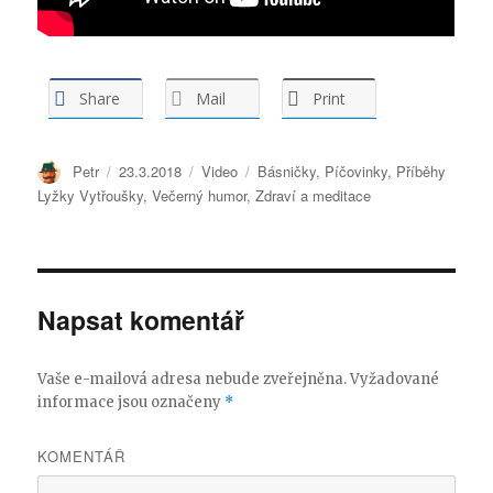
Share
Mail
Print
Autor:
Petr
Publikováno:
23.3.2018
Formát:
Video
Rubriky:
Básničky
,
Píčovinky
,
Příběhy
Lyžky Vytřoušky
,
Večerný humor
,
Zdraví a meditace
Napsat komentář
Vaše e-mailová adresa nebude zveřejněna.
Vyžadované
informace jsou označeny
*
KOMENTÁŘ