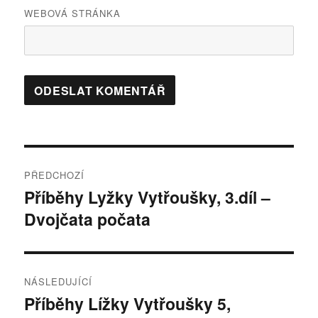
WEBOVÁ STRÁNKA
Navigace
PŘEDCHOZÍ
pro
Příběhy Lyžky Vytřoušky, 3.díl –
Předchozí
Dvojčata počata
příspěvek:
příspěvek
NÁSLEDUJÍCÍ
Příběhy Lížky Vytřoušky 5,
Následující