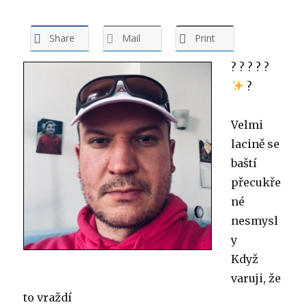
Share
Mail
Print
?
?
?
?
?
?
Velmi
lacině se
baští
přecukře
né
nesmysl
y
Když
varuji, že
to vraždí