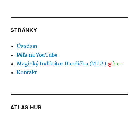
STRÁNKY
Úvodem
Péťa na YouTube
Magický Indikátor Randíčka
(M.I.R.)
@
}-c–
Kontakt
ATLAS HUB