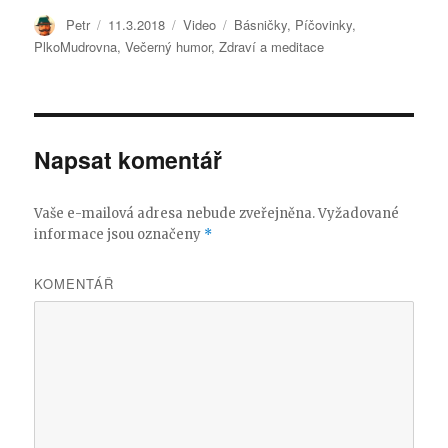
Autor:
Petr
Publikováno:
11.3.2018
Formát:
Video
Rubriky:
Básničky
,
Píčovinky
,
PlkoMudrovna
,
Večerný humor
,
Zdraví a meditace
Napsat komentář
Vaše e-mailová adresa nebude zveřejněna.
Vyžadované
informace jsou označeny
*
KOMENTÁŘ