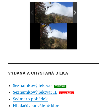
VYDANÁ A CHYSTANÁ DÍLKA
Seznamkový lektvar
VYDÁNO!
Seznamkový lektvar II.
ROZEPSÁNO
Sedmero pohádek
Hledačův smyšlený blog