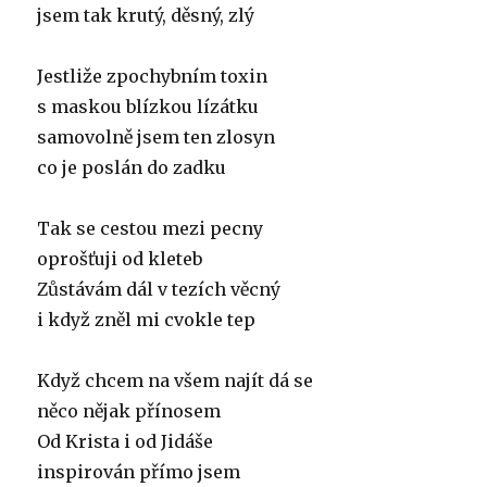
jsem tak krutý, děsný, zlý
Jestliže zpochybním toxin
s maskou blízkou lízátku
samovolně jsem ten zlosyn
co je poslán do zadku
Tak se cestou mezi pecny
oprošťuji od kleteb
Zůstávám dál v tezích věcný
i když zněl mi cvokle tep
Když chcem na všem najít dá se
něco nějak přínosem
Od Krista i od Jidáše
inspirován přímo jsem