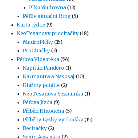
PlkoMudrovna
(13)
Péťův situační Ring
(5)
Karta týdne
(9)
NeoTesanovy procitačky
(18)
MudroPlčky
(15)
ProCitačky
(3)
Péťova Videotéka
(56)
Kapitán Panděro
(1)
Karmantra a Nasosaj
(10)
Klářiny patálie
(2)
NeoTesanova Seznamka
(1)
Péťova Jízda
(9)
Příběh Kliťoucha
(5)
Příběhy Lyžky Vytřoušky
(15)
Recitačky
(2)
Sosín Assassin
(2)