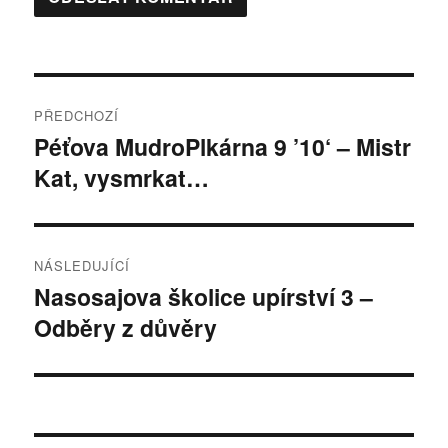
Navigace
PŘEDCHOZÍ
pro
Péťova MudroPlkárna 9 ’10‘ – Mistr
Předchozí
Kat, vysmrkat…
příspěvek:
příspěvek
NÁSLEDUJÍCÍ
Nasosajova školice upírství 3 –
Následující
Odběry z důvěry
příspěvek: