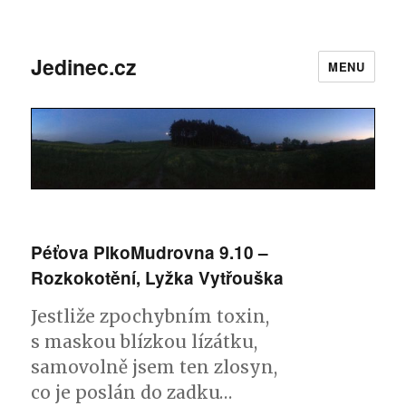
Jedinec.cz
MENU
Péťova PlkoMudrovna 9.10 –
Rozkokotění, Lyžka Vytřouška
Jestliže zpochybním toxin,
s maskou blízkou lízátku,
samovolně jsem ten zlosyn,
co je poslán do zadku…