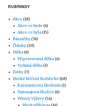
RUBRINDY
Akce
(18)
Akce co bude
(4)
Akce co byla
(15)
Básničky
(76)
Články
(20)
Dílka
(6)
Připravovaná dílka
(4)
Vydaná dílka
(1)
Fotky
(7)
Hezké hUčení šLehtické
(68)
Karmantrova školinda
(1)
Nasosajova školice
(6)
Péťovy Výlevy
(54)
MudroPlkárna
(14)