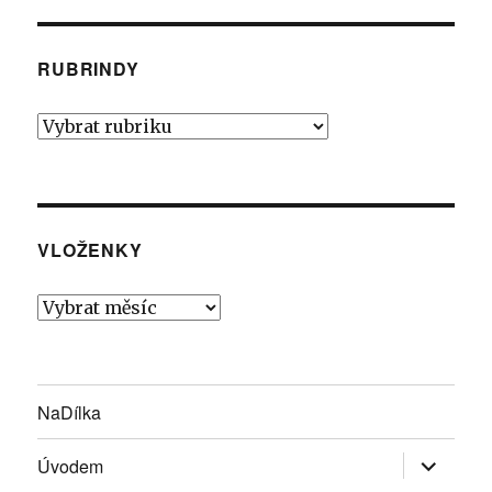
RUBRINDY
Rubrindy
VLOŽENKY
Vloženky
NaDílka
Zobrazit
Úvodem
podřazen