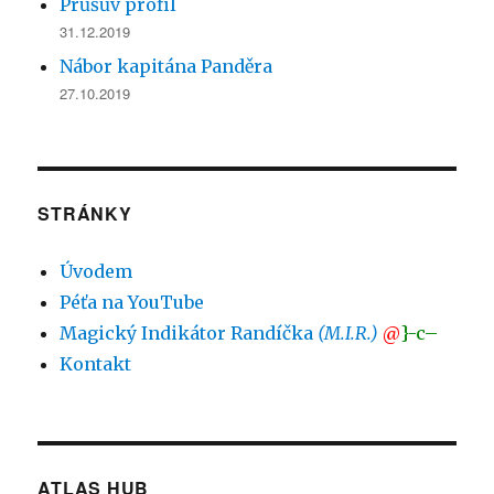
Průšův profil
31.12.2019
Nábor kapitána Panděra
27.10.2019
STRÁNKY
Úvodem
Péťa na YouTube
Magický Indikátor Randíčka
(M.I.R.)
@
}-c–
Kontakt
ATLAS HUB