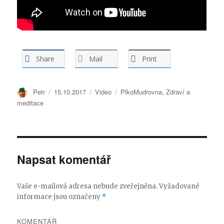
Share
Mail
Print
Autor:
Petr
Publikováno:
15.10.2017
Formát:
Video
Rubriky:
PlkoMudrovna
,
Zdraví a
meditace
Napsat komentář
Vaše e-mailová adresa nebude zveřejněna.
Vyžadované
informace jsou označeny
*
KOMENTÁŘ