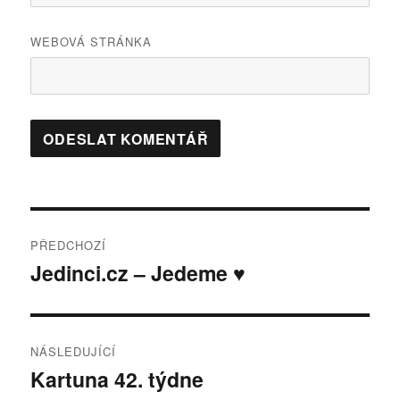
WEBOVÁ STRÁNKA
Navigace
PŘEDCHOZÍ
pro
Jedinci.cz – Jedeme ♥
Předchozí
příspěvek:
příspěvek
NÁSLEDUJÍCÍ
Kartuna 42. týdne
Následující