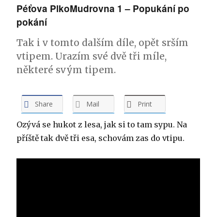
Péťova PlkoMudrovna 1 – Popukání po
pokání
Tak i v tomto dalším díle, opět srším
vtipem. Urazím své dvě tři míle,
některé svým tipem.
Share
Mail
Print
Ozývá se hukot z lesa, jak si to tam sypu. Na
příště tak dvě tři esa, schovám zas do vtipu.