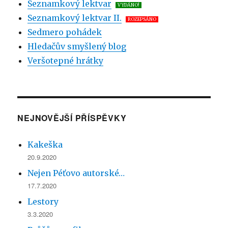
Seznamkový lektvar
VYDÁNO!
Seznamkový lektvar II.
ROZEPSÁNO
Sedmero pohádek
Hledačův smyšlený blog
Veršotepné hrátky
NEJNOVĚJŠÍ PŘÍSPĚVKY
Kakeška
20.9.2020
Nejen Péťovo autorské…
17.7.2020
Lestory
3.3.2020