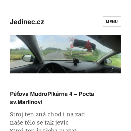
Jedinec.cz
MENU
Péťova MudroPlkárna 4 – Pocta
sv.Martinovi
Stroj ten zná chod i na zad
naše tělo se tak jevíc
Stroj, ten je třeba mazat