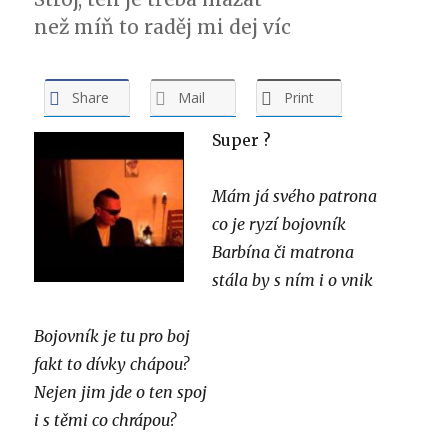
než míň to raděj mi dej víc
Share
Mail
Print
Super ?
Mám já svého patrona
co je ryzí bojovník
Barbína či matrona
stála by s ním i o vnik
Bojovník je tu pro boj
fakt to dívky chápou?
Nejen jim jde o ten spoj
i s těmi co chrápou?