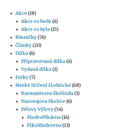
Akce
(18)
Akce co bude
(4)
Akce co byla
(15)
Básničky
(76)
Články
(20)
Dílka
(6)
Připravovaná dílka
(4)
Vydaná dílka
(1)
Fotky
(7)
Hezké hUčení šLehtické
(68)
Karmantrova školinda
(1)
Nasosajova školice
(6)
Péťovy Výlevy
(54)
MudroPlkárna
(14)
PlkoMudrovna
(13)