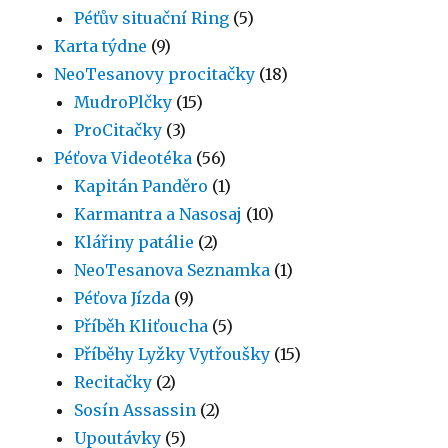
Péťův situační Ring
(5)
Karta týdne
(9)
NeoTesanovy procitačky
(18)
MudroPlčky
(15)
ProCitačky
(3)
Péťova Videotéka
(56)
Kapitán Panděro
(1)
Karmantra a Nasosaj
(10)
Klářiny patálie
(2)
NeoTesanova Seznamka
(1)
Péťova Jízda
(9)
Příběh Kliťoucha
(5)
Příběhy Lyžky Vytřoušky
(15)
Recitačky
(2)
Sosín Assassin
(2)
Upoutávky
(5)