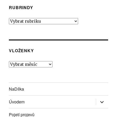
RUBRINDY
Rubrindy
VLOŽENKY
Vloženky
NaDílka
Zobrazit
Úvodem
podřazen
položky
Pojetí projevů