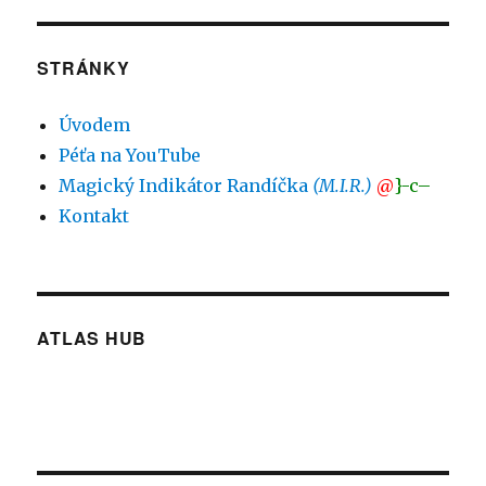
STRÁNKY
Úvodem
Péťa na YouTube
Magický Indikátor Randíčka
(M.I.R.)
@
}-c–
Kontakt
ATLAS HUB