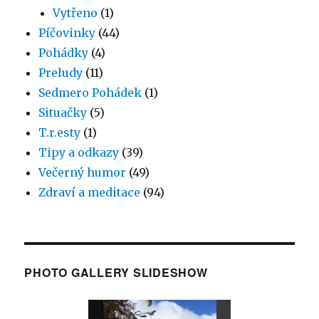
Vytřeno
(1)
Píčovinky
(44)
Pohádky
(4)
Preludy
(11)
Sedmero Pohádek
(1)
Situačky
(5)
T.r.esty
(1)
Tipy a odkazy
(39)
Večerný humor
(49)
Zdraví a meditace
(94)
PHOTO GALLERY SLIDESHOW