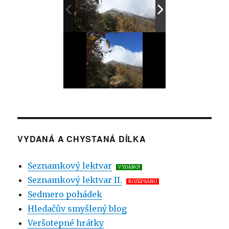
VYDANÁ A CHYSTANÁ DÍLKA
Seznamkový lektvar
VYDÁNO!
Seznamkový lektvar II.
ROZEPSÁNO
Sedmero pohádek
Hledačův smyšlený blog
Veršotepné hrátky