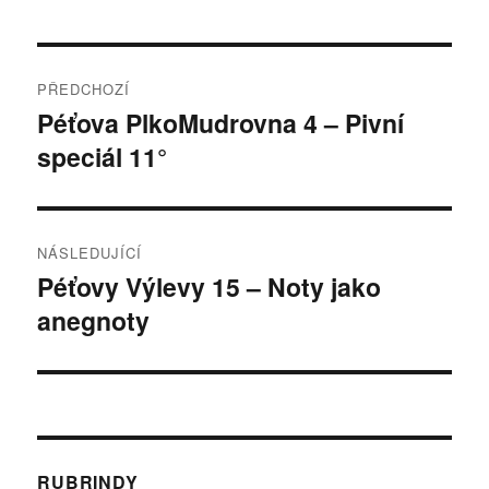
Navigace
PŘEDCHOZÍ
pro
Péťova PlkoMudrovna 4 – Pivní
Předchozí
speciál 11°
příspěvek:
příspěvek
NÁSLEDUJÍCÍ
Péťovy Výlevy 15 – Noty jako
Následující
anegnoty
příspěvek:
RUBRINDY