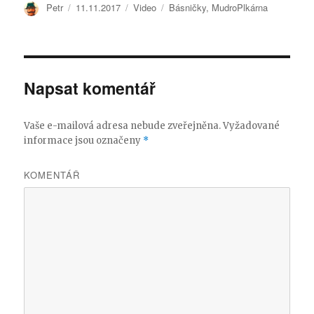
Autor:
Petr
Publikováno:
11.11.2017
Formát:
Video
Rubriky:
Básničky
,
MudroPlkárna
Napsat komentář
Vaše e-mailová adresa nebude zveřejněna.
Vyžadované
informace jsou označeny
*
KOMENTÁŘ