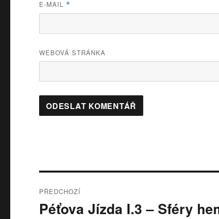
E-MAIL
*
WEBOVÁ STRÁNKA
Navigace
PŘEDCHOZÍ
pro
Péťova Jízda I.3 – Sféry he
Předchozí