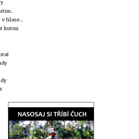
ky
utnu..
u v hlase…
at kutnu
brat
udy
udy
t