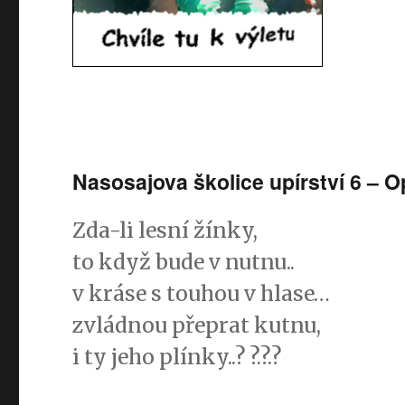
Nasosajova školice upírství 6 – 
Zda-li lesní žínky,
to když bude v nutnu..
v kráse s touhou v hlase…
zvládnou přeprat kutnu,
i ty jeho plínky..? ?.?.?