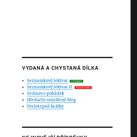
VYDANÁ A CHYSTANÁ DÍLKA
Seznamkový lektvar
VYDÁNO!
Seznamkový lektvar II.
ROZEPSÁNO
Sedmero pohádek
Hledačův smyšlený blog
Veršotepné hrátky