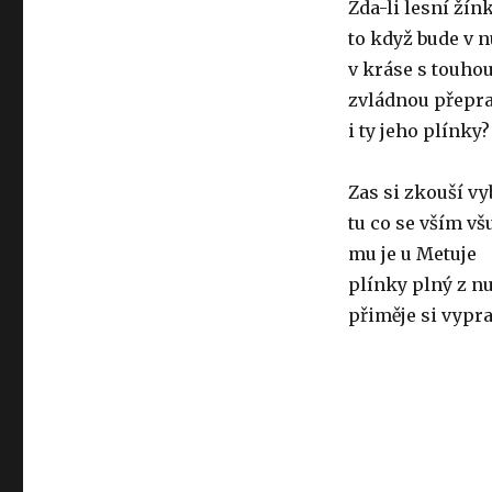
Zda-li lesní žín
to když bude v n
v kráse s touho
zvládnou přepr
i ty jeho plínky?
Zas si zkouší vy
tu co se vším vš
mu je u Metuje
plínky plný z n
přiměje si vypra