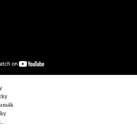
y
tky
čumák
tky
y…