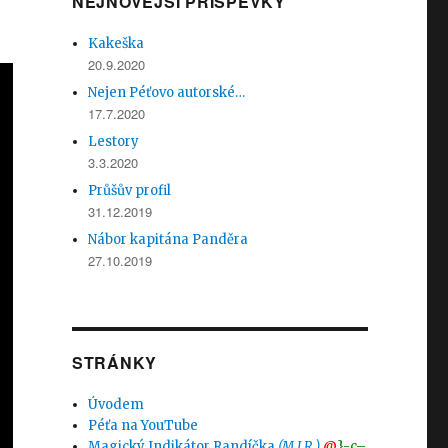
NEJNOVĚJŠÍ PŘÍSPĚVKY
Kakeška
20.9.2020
Nejen Péťovo autorské…
17.7.2020
Lestory
3.3.2020
Průšův profil
31.12.2019
Nábor kapitána Panděra
27.10.2019
STRÁNKY
Úvodem
Péťa na YouTube
Magický Indikátor Randíčka
(M.I.R.)
@
}-c–