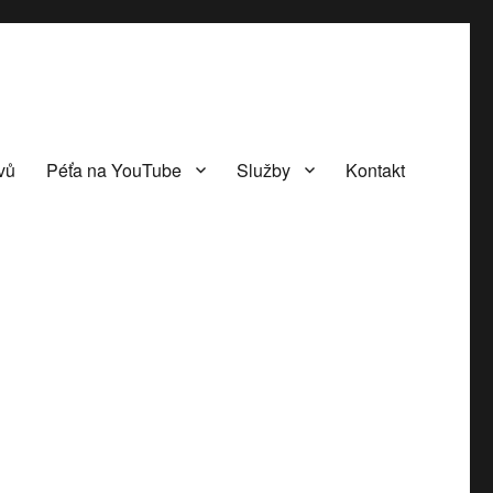
vů
Péťa na YouTube
Služby
Kontakt