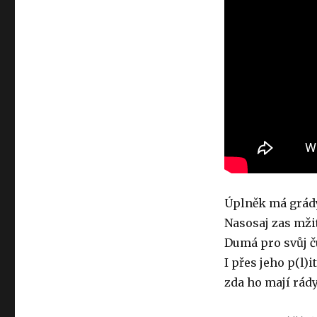
Úplněk má grád
Nasosaj zas mži
Dumá pro svůj 
I přes jeho p(l)i
zda ho mají rád