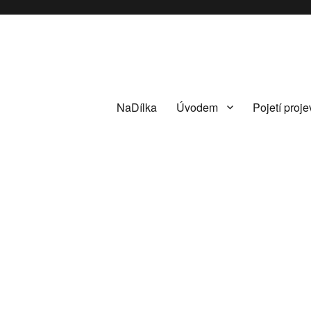
NaDílka
Úvodem
Pojetí proje