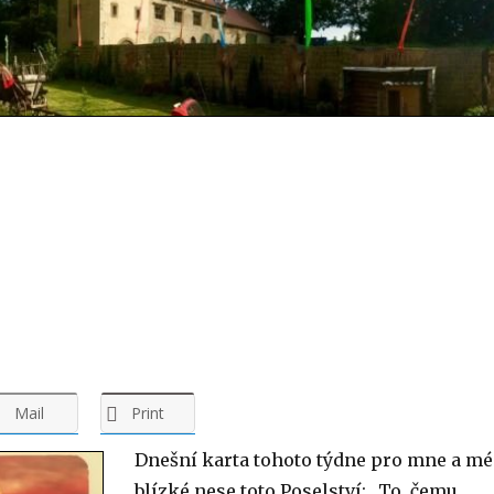
Mail
Print
Dnešní karta tohoto týdne pro mne a mé
blízké nese toto Poselství: „To, čemu