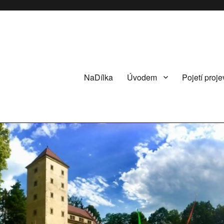
NaDílka
Úvodem
Pojetí proje