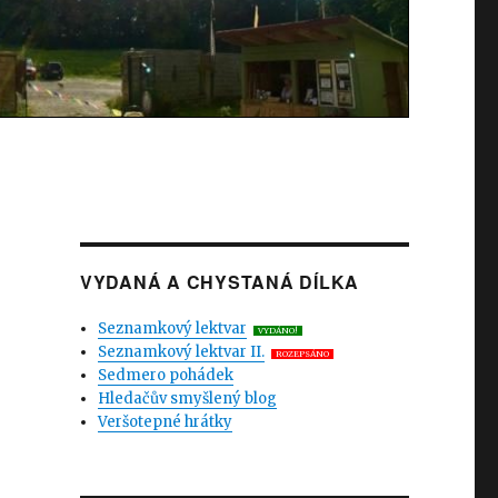
VYDANÁ A CHYSTANÁ DÍLKA
Seznamkový lektvar
VYDÁNO!
Seznamkový lektvar II.
ROZEPSÁNO
Sedmero pohádek
Hledačův smyšlený blog
Veršotepné hrátky