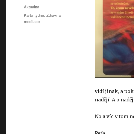
Formát:
Aktualita
Rubriky:
Karta týdne
,
Zdraví a
meditace
vidí jinak, a po
nadějí. A o nadě
No a víc v tom n
Peťa