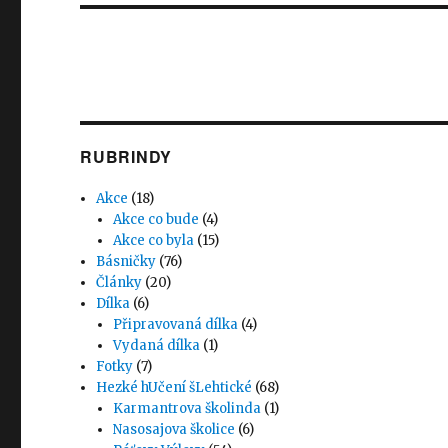
RUBRINDY
Akce
(18)
Akce co bude
(4)
Akce co byla
(15)
Básničky
(76)
Články
(20)
Dílka
(6)
Připravovaná dílka
(4)
Vydaná dílka
(1)
Fotky
(7)
Hezké hUčení šLehtické
(68)
Karmantrova školinda
(1)
Nasosajova školice
(6)