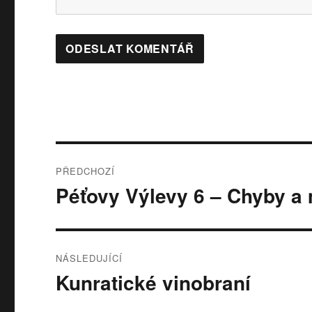
Navigace
PŘEDCHOZÍ
pro
Péťovy Výlevy 6 – Chyby a
Předchozí
příspěvek:
příspěvek
NÁSLEDUJÍCÍ
Kunratické vinobraní
Následující
příspěvek: