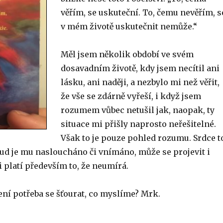
věřím, se uskuteční. To, čemu nevěřím, s
v mém životě uskutečnit nemůže.“
Měl jsem několik období ve svém
dosavadním životě, kdy jsem necítil ani
lásku, ani naději, a nezbylo mi než věřit,
že vše se zdárně vyřeší, i když jsem
rozumem vůbec netušil jak, naopak, ty
situace mi přišly naprosto neřešitelné.
Však to je pouze pohled rozumu. Srdce t
kud je mu nasloucháno či vnímáno, může se projevit i
ji platí především to, že neumírá.
ení potřeba se šťourat, co myslíme? Mrk.