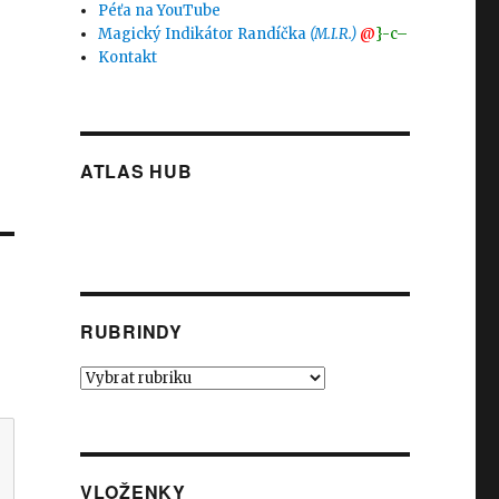
Péťa na YouTube
Magický Indikátor Randíčka
(M.I.R.)
@
}-c–
Kontakt
ATLAS HUB
RUBRINDY
Rubrindy
VLOŽENKY