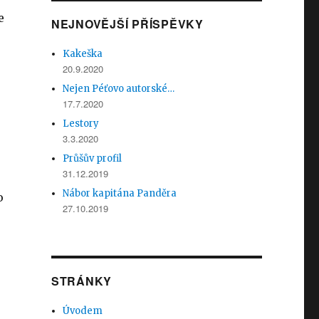
e
NEJNOVĚJŠÍ PŘÍSPĚVKY
Kakeška
20.9.2020
Nejen Péťovo autorské…
17.7.2020
Lestory
3.3.2020
Průšův profil
31.12.2019
Nábor kapitána Panděra
o
27.10.2019
STRÁNKY
Úvodem