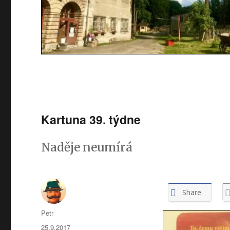
Kartuna 39. týdne
Naděje neumírá
Share
Autor:
Petr
Publikováno:
25.9.2017