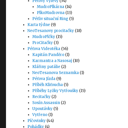
Péťovy Výlevy
(54)
MudroPlkárna
(14)
PlkoMudrovna
(13)
Péťův situační Ring
(5)
Karta týdne
(9)
NeoTesanovy procitačky
(18)
MudroPlčky
(15)
ProCitačky
(3)
Péťova Videotéka
(56)
Kapitán Panděro
(1)
Karmantra a Nasosaj
(10)
Klářiny patálie
(2)
NeoTesanova Seznamka
(1)
Péťova Jízda
(9)
Příběh Kliťoucha
(5)
Příběhy Lyžky Vytřoušky
(15)
Recitačky
(2)
Sosín Assassin
(2)
Upoutávky
(5)
Vytřeno
(1)
Píčovinky
(44)
Pohádky
(4)