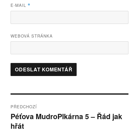
E-MAIL
*
WEBOVÁ STRÁNKA
Navigace
PŘEDCHOZÍ
pro
Péťova MudroPlkárna 5 – Řád jak
Předchozí
hřát
příspěvek:
příspěvek