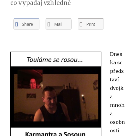
co vypadaj vzhledně
Share
Mail
Print
Dnes
ka se
předs
taví
dvojk
a
mnoh
a
osobn
ostí