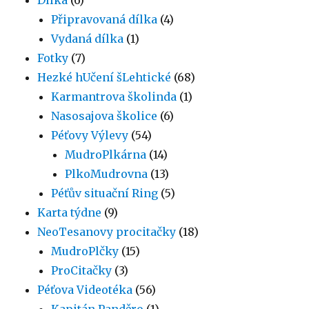
Připravovaná dílka
(4)
Vydaná dílka
(1)
Fotky
(7)
Hezké hUčení šLehtické
(68)
Karmantrova školinda
(1)
Nasosajova školice
(6)
Péťovy Výlevy
(54)
MudroPlkárna
(14)
PlkoMudrovna
(13)
Péťův situační Ring
(5)
Karta týdne
(9)
NeoTesanovy procitačky
(18)
MudroPlčky
(15)
ProCitačky
(3)
Péťova Videotéka
(56)
Kapitán Panděro
(1)