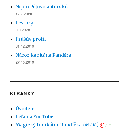
Nejen Péťovo autorské…
17.7.2020
Lestory
3.3.2020
Průšův profil
31.12.2019
Nábor kapitána Panděra
27.10.2019
STRÁNKY
Úvodem
Péťa na YouTube
Magický Indikátor Randíčka
(M.I.R.)
@
}-c–