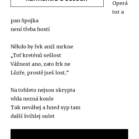
Operá
tor a
pan Spojka
není třeba hostí
Někdo by řek aniž mrkne
„Toť kreténů sešlost
Vážnost ano, zato frk ne
Lůzře, prostě jseš lost..“
Na tohleto nejsou skrypta
věda nezná koule
Tak neváhej a hned syp tam
další švihlej oulet