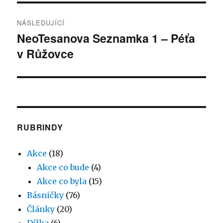
NÁSLEDUJÍCÍ
NeoTesanova Seznamka 1 – Péťa
Následující
v Růžovce
příspěvek:
RUBRINDY
Akce
(18)
Akce co bude
(4)
Akce co byla
(15)
Básničky
(76)
Články
(20)
Dílka
(6)