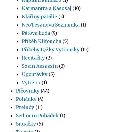
Karmantra a Nasosaj
(10)
Klářiny patálie
(2)
NeoTesanova Seznamka
(1)
Péťova Jízda
(9)
Příběh Kliťoucha
(5)
Příběhy Lyžky Vytřoušky
(15)
Recitačky
(2)
Sosín Assassin
(2)
Upoutávky
(5)
Vytřeno
(1)
Píčovinky
(44)
Pohádky
(4)
Preludy
(11)
Sedmero Pohádek
(1)
Situačky
(5)
T.r.esty
(1)