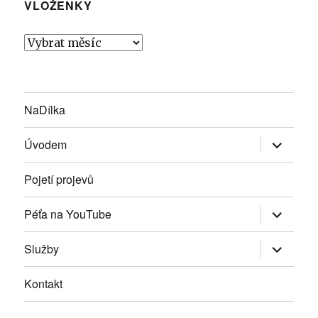
VLOŽENKY
Vloženky
NaDílka
Zobrazit
Úvodem
podřazen
položky
Pojetí projevů
Zobrazit
Péťa na YouTube
podřazen
položky
Zobrazit
Služby
podřazen
položky
Kontakt