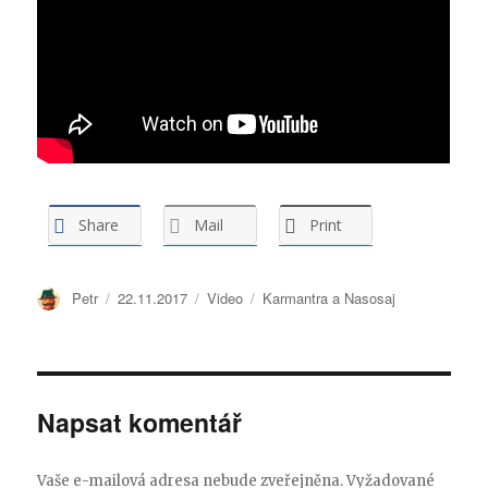
Share
Mail
Print
Autor:
Petr
Publikováno:
22.11.2017
Formát:
Video
Rubriky:
Karmantra a Nasosaj
Napsat komentář
Vaše e-mailová adresa nebude zveřejněna.
Vyžadované