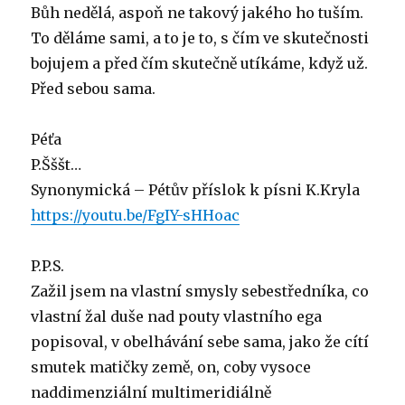
Bůh nedělá, aspoň ne takový jakého ho tuším.
To děláme sami, a to je to, s čím ve skutečnosti
bojujem a před čím skutečně utíkáme, když už.
Před sebou sama.
Péťa
P.Šššt…
Synonymická – Pétův příslok k písni K.Kryla
https://youtu.be/FgIY-sHHoac
P.P.S.
Zažil jsem na vlastní smysly sebestředníka, co
vlastní žal duše nad pouty vlastního ega
popisoval, v obelhávání sebe sama, jako že cítí
smutek matičky země, on, coby vysoce
naddimenziální multimeridiálně