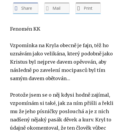
Share
Mail
Print
Fenomén KK
Vzpomínka na Kryla obecně je fajn, též ho
uznávám jako velikána, který podobně jako
Kristus byl nejprve davem opěvován, aby
následně po zavelení mocipasců byl tím
samým davem obětován…
Protože jsem se o něj kdysi hodně zajímal,
vzpomínám si také, jak za ním přišli a řekli
mu že jeho písničky poslouchá a je z nich
nadšený nějaký pasák děvek a kurv. Kryl to
údajně okomentoval, že ten člověk vůbec