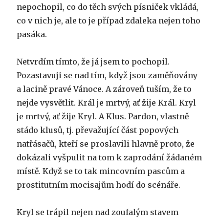
nepochopil, co do těch svých písniček vkládá,
co v nich je, ale to je případ zdaleka nejen toho
pasáka.
Netvrdím tímto, že já jsem to pochopil.
Pozastavuji se nad tím, když jsou zaměňovány
a lacině pravé Vánoce. A zároveň tuším, že to
nejde vysvětlit. Král je mrtvý, ať žije Král. Kryl
je mrtvý, ať žije Kryl. A Klus. Pardon, vlastně
stádo klusů, tj. převažující část popových
natřásačů, kteří se proslavili hlavně proto, že
dokázali vyšpulit na tom k zaprodání žádaném
místě. Když se to tak mincovním pascům a
prostitutním mocisajům hodí do scénáře.
Kryl se trápil nejen nad zoufalým stavem