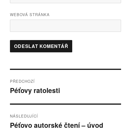
WEBOVÁ STRÁNKA
Navigace
PŘEDCHOZÍ
pro
Péťovy ratolesti
Předchozí
příspěvek:
příspěvek
NÁSLEDUJÍCÍ
Péťovo autorské čtení – úvod
Následující