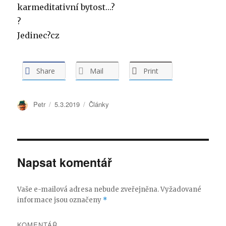
karmeditativní bytost…?
?
Jedinec?cz
Share
Mail
Print
Autor:
Petr
Publikováno:
5.3.2019
Rubriky:
Články
Napsat komentář
Vaše e-mailová adresa nebude zveřejněna.
Vyžadované
informace jsou označeny
*
KOMENTÁŘ