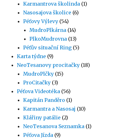
Karmantrova školinda
(1)
Nasosajova školice
(6)
Péťovy Výlevy
(54)
MudroPlkárna
(14)
PlkoMudrovna
(13)
Péťův situační Ring
(5)
Karta týdne
(9)
NeoTesanovy procitačky
(18)
MudroPlčky
(15)
ProCitačky
(3)
Péťova Videotéka
(56)
Kapitán Panděro
(1)
Karmantra a Nasosaj
(10)
Klářiny patálie
(2)
NeoTesanova Seznamka
(1)
Péťova Jízda
(9)