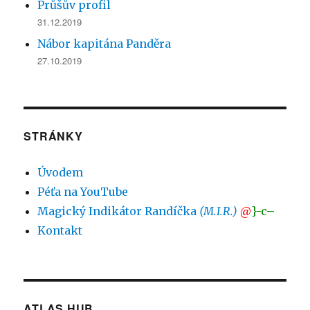
Průšův profil
31.12.2019
Nábor kapitána Panděra
27.10.2019
STRÁNKY
Úvodem
Péťa na YouTube
Magický Indikátor Randíčka
(M.I.R.)
@
}-c–
Kontakt
ATLAS HUB