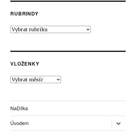
RUBRINDY
Rubrindy
VLOŽENKY
Vloženky
NaDílka
Zobrazit
Úvodem
podřazen
položky