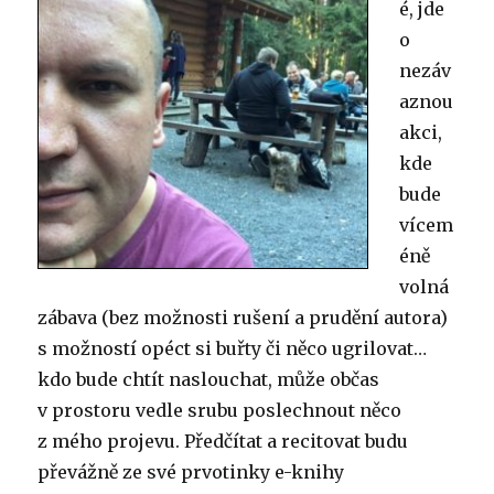
é, jde
o
nezáv
aznou
akci,
kde
bude
vícem
éně
volná
zábava (bez možnosti rušení a prudění autora)
s možností opéct si buřty či něco ugrilovat…
kdo bude chtít naslouchat, může občas
v prostoru vedle srubu poslechnout něco
z mého projevu. Předčítat a recitovat budu
převážně ze své prvotinky e-knihy