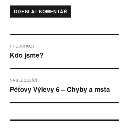
Navigace
PŘEDCHOZÍ
pro
Kdo jsme?
Předchozí
příspěvek:
příspěvek
NÁSLEDUJÍCÍ
Péťovy Výlevy 6 – Chyby a msta
Následující
příspěvek: