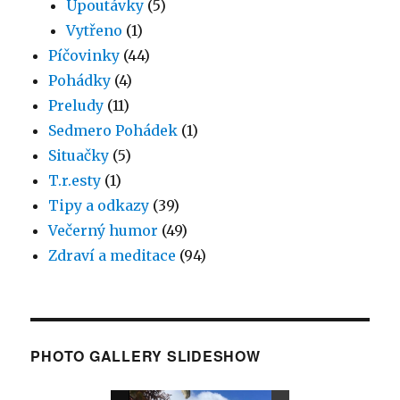
Upoutávky
(5)
Vytřeno
(1)
Píčovinky
(44)
Pohádky
(4)
Preludy
(11)
Sedmero Pohádek
(1)
Situačky
(5)
T.r.esty
(1)
Tipy a odkazy
(39)
Večerný humor
(49)
Zdraví a meditace
(94)
PHOTO GALLERY SLIDESHOW