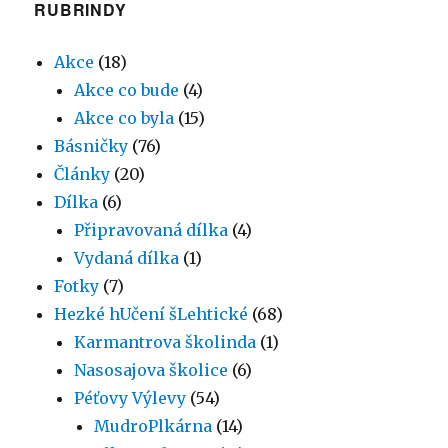
RUBRINDY
Akce
(18)
Akce co bude
(4)
Akce co byla
(15)
Básničky
(76)
Články
(20)
Dílka
(6)
Připravovaná dílka
(4)
Vydaná dílka
(1)
Fotky
(7)
Hezké hUčení šLehtické
(68)
Karmantrova školinda
(1)
Nasosajova školice
(6)
Péťovy Výlevy
(54)
MudroPlkárna
(14)