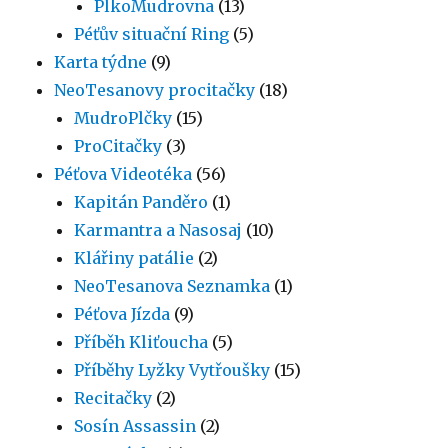
PlkoMudrovna
(13)
Péťův situační Ring
(5)
Karta týdne
(9)
NeoTesanovy procitačky
(18)
MudroPlčky
(15)
ProCitačky
(3)
Péťova Videotéka
(56)
Kapitán Panděro
(1)
Karmantra a Nasosaj
(10)
Klářiny patálie
(2)
NeoTesanova Seznamka
(1)
Péťova Jízda
(9)
Příběh Kliťoucha
(5)
Příběhy Lyžky Vytřoušky
(15)
Recitačky
(2)
Sosín Assassin
(2)