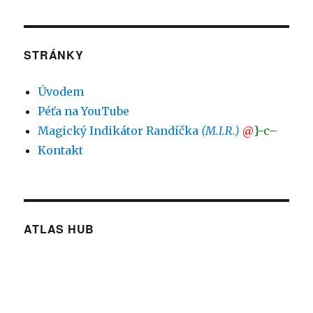
STRÁNKY
Úvodem
Péťa na YouTube
Magický Indikátor Randíčka
(M.I.R.)
@
}-c–
Kontakt
ATLAS HUB