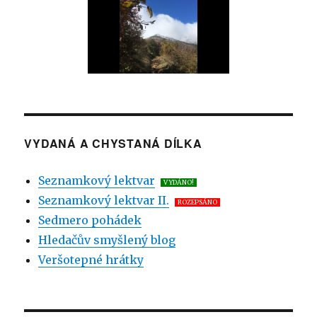
VYDANÁ A CHYSTANÁ DÍLKA
Seznamkový lektvar
VYDÁNO!
Seznamkový lektvar II.
ROZEPSÁNO
Sedmero pohádek
Hledačův smyšlený blog
Veršotepné hrátky