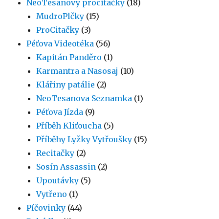
NeoTesanovy procitačky
(18)
MudroPlčky
(15)
ProCitačky
(3)
Péťova Videotéka
(56)
Kapitán Panděro
(1)
Karmantra a Nasosaj
(10)
Klářiny patálie
(2)
NeoTesanova Seznamka
(1)
Péťova Jízda
(9)
Příběh Kliťoucha
(5)
Příběhy Lyžky Vytřoušky
(15)
Recitačky
(2)
Sosín Assassin
(2)
Upoutávky
(5)
Vytřeno
(1)
Píčovinky
(44)