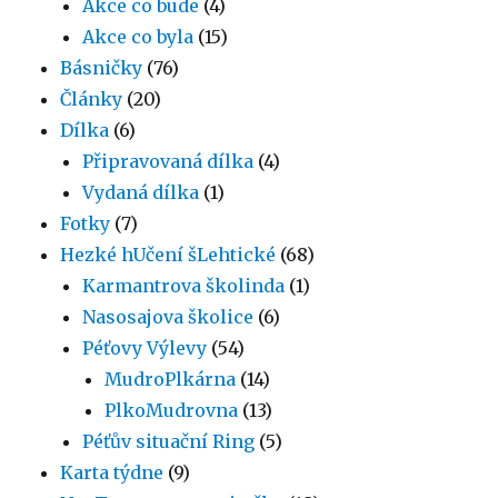
Akce co bude
(4)
Akce co byla
(15)
Básničky
(76)
Články
(20)
Dílka
(6)
Připravovaná dílka
(4)
Vydaná dílka
(1)
Fotky
(7)
Hezké hUčení šLehtické
(68)
Karmantrova školinda
(1)
Nasosajova školice
(6)
Péťovy Výlevy
(54)
MudroPlkárna
(14)
PlkoMudrovna
(13)
Péťův situační Ring
(5)
Karta týdne
(9)