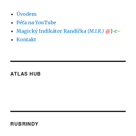
Úvodem
Péťa na YouTube
Magický Indikátor Randíčka
(M.I.R.)
@
}-c–
Kontakt
ATLAS HUB
RUBRINDY