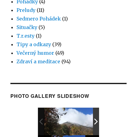
Pohádky
(4)
Preludy
(11)
Sedmero Pohádek
(1)
Situačky
(5)
T.r.esty
(1)
Tipy a odkazy
(39)
Večerný humor
(49)
Zdraví a meditace
(94)
PHOTO GALLERY SLIDESHOW