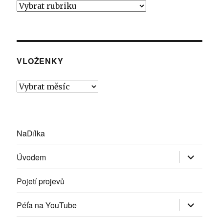
Rubrindy
VLOŽENKY
Vloženky
NaDílka
Zobrazit
Úvodem
podřazen
položky
Pojetí projevů
Zobrazit
Péťa na YouTube
podřazen
položky