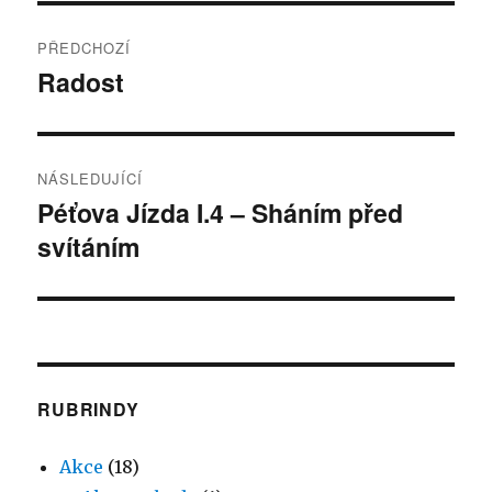
Navigace
PŘEDCHOZÍ
pro
Radost
Předchozí
příspěvek:
příspěvek
NÁSLEDUJÍCÍ
Péťova Jízda I.4 – Sháním před
Následující
svítáním
příspěvek:
RUBRINDY
Akce
(18)