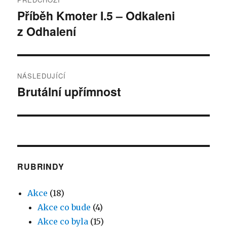
pro
Příběh Kmoter I.5 – Odkaleni
Předchozí
z Odhalení
příspěvek:
příspěvek
NÁSLEDUJÍCÍ
Brutální upřímnost
Následující
příspěvek:
RUBRINDY
Akce
(18)
Akce co bude
(4)
Akce co byla
(15)