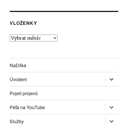
VLOŽENKY
Vloženky
NaDílka
Zobrazit
Úvodem
podřazen
položky
Pojetí projevů
Zobrazit
Péťa na YouTube
podřazen
položky
Zobrazit
Služby
podřazen