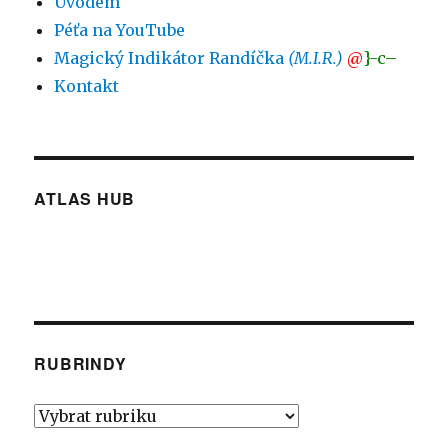
Úvodem
Péťa na YouTube
Magický Indikátor Randíčka
(M.I.R.)
@
}-c–
Kontakt
ATLAS HUB
RUBRINDY
Rubrindy