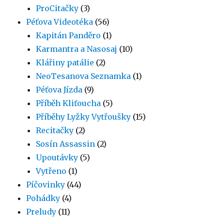
ProCitačky
(3)
Péťova Videotéka
(56)
Kapitán Panděro
(1)
Karmantra a Nasosaj
(10)
Klářiny patálie
(2)
NeoTesanova Seznamka
(1)
Péťova Jízda
(9)
Příběh Kliťoucha
(5)
Příběhy Lyžky Vytřoušky
(15)
Recitačky
(2)
Sosín Assassin
(2)
Upoutávky
(5)
Vytřeno
(1)
Píčovinky
(44)
Pohádky
(4)
Preludy
(11)