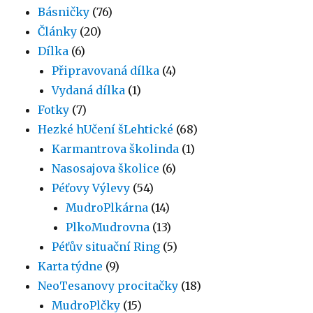
Básničky
(76)
Články
(20)
Dílka
(6)
Připravovaná dílka
(4)
Vydaná dílka
(1)
Fotky
(7)
Hezké hUčení šLehtické
(68)
Karmantrova školinda
(1)
Nasosajova školice
(6)
Péťovy Výlevy
(54)
MudroPlkárna
(14)
PlkoMudrovna
(13)
Péťův situační Ring
(5)
Karta týdne
(9)
NeoTesanovy procitačky
(18)
MudroPlčky
(15)