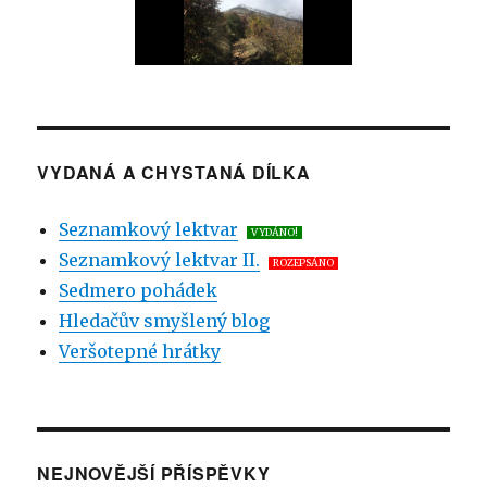
VYDANÁ A CHYSTANÁ DÍLKA
Seznamkový lektvar
VYDÁNO!
Seznamkový lektvar II.
ROZEPSÁNO
Sedmero pohádek
Hledačův smyšlený blog
Veršotepné hrátky
NEJNOVĚJŠÍ PŘÍSPĚVKY