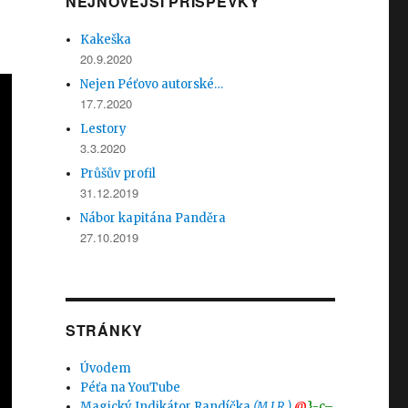
NEJNOVĚJŠÍ PŘÍSPĚVKY
Kakeška
20.9.2020
Nejen Péťovo autorské…
17.7.2020
Lestory
3.3.2020
Průšův profil
31.12.2019
Nábor kapitána Panděra
27.10.2019
STRÁNKY
Úvodem
Péťa na YouTube
Magický Indikátor Randíčka
(M.I.R.)
@
}-c–