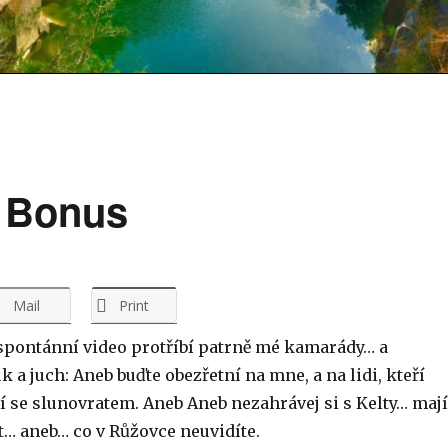
3 Bonus
Mail
Print
spontánní video protříbí patrně mé kamarády… a
a juch: Aneb buďte obezřetní na mne, a na lidi, kteří
í se slunovratem. Aneb Aneb nezahrávej si s Kelty… mají
… aneb… co v Růžovce neuvidíte.