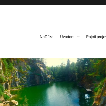
NaDílka
Úvodem
Pojetí proje