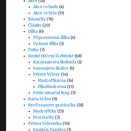
Akce
(18)
Akce co bude
(4)
Akce co byla
(15)
Básničky
(76)
Články
(20)
Dílka
(6)
Připravovaná dílka
(4)
Vydaná dílka
(1)
Fotky
(7)
Hezké hUčení šLehtické
(68)
Karmantrova školinda
(1)
Nasosajova školice
(6)
Péťovy Výlevy
(54)
MudroPlkárna
(14)
PlkoMudrovna
(13)
Péťův situační Ring
(5)
Karta týdne
(9)
NeoTesanovy procitačky
(18)
MudroPlčky
(15)
ProCitačky
(3)
Péťova Videotéka
(56)
Kapitán Panděro
(1)