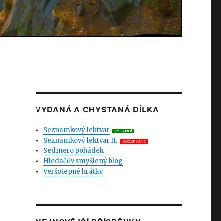
VYDANÁ A CHYSTANÁ DÍLKA
Seznamkový lektvar
VYDÁNO!
Seznamkový lektvar II.
ROZEPSÁNO
Sedmero pohádek
Hledačův smyšlený blog
Veršotepné hrátky