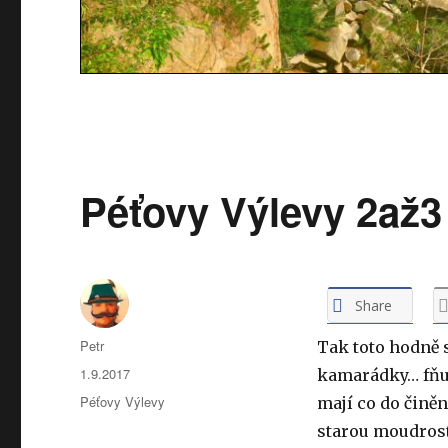
Péťovy Výlevy 2až
Share
Autor:
Petr
Tak toto hodně 
Publikováno:
1.9.2017
kamarádky… fňuk 
Rubriky:
Péťovy Výlevy
mají co do činěn
starou moudrost