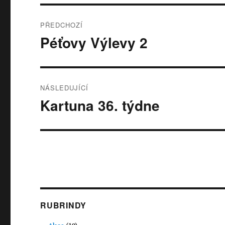
Navigace
PŘEDCHOZÍ
pro
Péťovy Výlevy 2
Předchozí
příspěvek:
příspěvek
NÁSLEDUJÍCÍ
Kartuna 36. týdne
Následující
příspěvek:
RUBRINDY