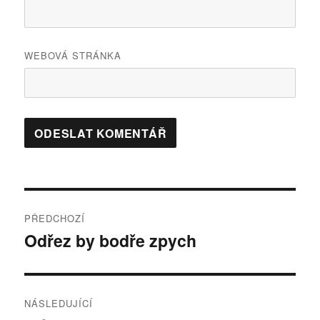
WEBOVÁ STRÁNKA
Navigace
PŘEDCHOZÍ
pro
Odřez by bodře zpych
Předchozí
příspěvek:
příspěvek
NÁSLEDUJÍCÍ