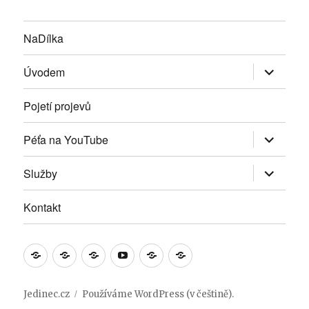
NaDílka
Zobrazit
Úvodem
podřazen
položky
Pojetí projevů
Zobrazit
Péťa na YouTube
podřazen
položky
Zobrazit
Služby
podřazen
položky
Kontakt
NaDílka
Úvodem
Pojetí
Péťa
Služby
Kontakt
projevů
na
YouTube
Jedinec.cz
Používáme WordPress (v češtině).