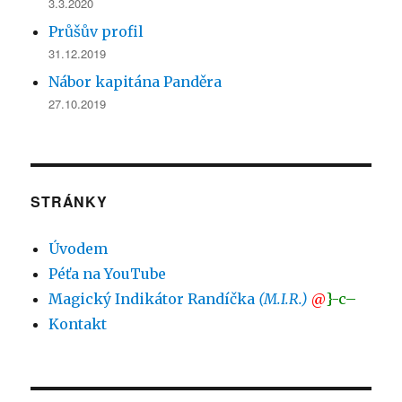
3.3.2020
Průšův profil
31.12.2019
Nábor kapitána Panděra
27.10.2019
STRÁNKY
Úvodem
Péťa na YouTube
Magický Indikátor Randíčka
(M.I.R.)
@
}-c–
Kontakt