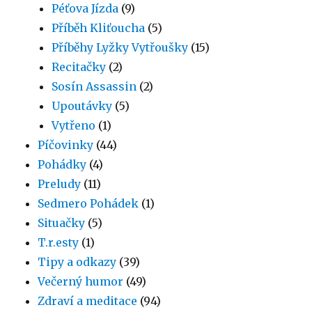
Péťova Jízda
(9)
Příběh Kliťoucha
(5)
Příběhy Lyžky Vytřoušky
(15)
Recitačky
(2)
Sosín Assassin
(2)
Upoutávky
(5)
Vytřeno
(1)
Píčovinky
(44)
Pohádky
(4)
Preludy
(11)
Sedmero Pohádek
(1)
Situačky
(5)
T.r.esty
(1)
Tipy a odkazy
(39)
Večerný humor
(49)
Zdraví a meditace
(94)