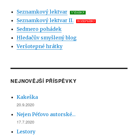
Seznamkový lektvar
VYDÁNO!
Seznamkový lektvar II.
ROZEPSÁNO
Sedmero pohádek
Hledačův smyšlený blog
Veršotepné hrátky
NEJNOVĚJŠÍ PŘÍSPĚVKY
Kakeška
20.9.2020
Nejen Péťovo autorské…
17.7.2020
Lestory