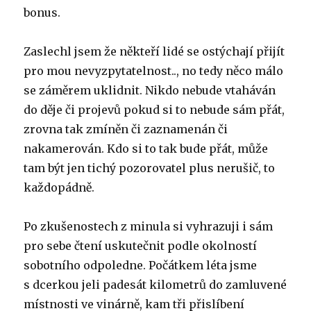
bonus.
Zaslechl jsem že někteří lidé se ostýchají přijít
pro mou nevyzpytatelnost.., no tedy něco málo
se záměrem uklidnit. Nikdo nebude vtaháván
do děje či projevů pokud si to nebude sám přát,
zrovna tak zmíněn či zaznamenán či
nakamerován. Kdo si to tak bude přát, může
tam být jen tichý pozorovatel plus nerušič, to
každopádně.
Po zkušenostech z minula si vyhrazuji i sám
pro sebe čtení uskutečnit podle okolností
sobotního odpoledne. Počátkem léta jsme
s dcerkou jeli padesát kilometrů do zamluvené
místnosti ve vinárně, kam tři přislíbení