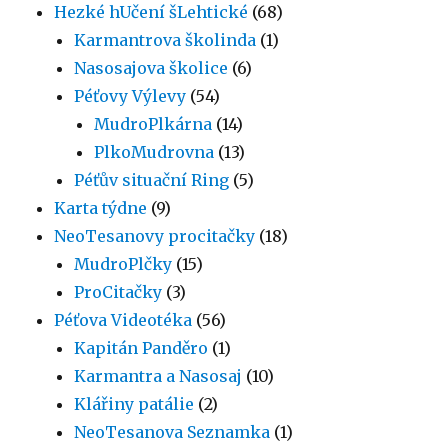
Hezké hUčení šLehtické
(68)
Karmantrova školinda
(1)
Nasosajova školice
(6)
Péťovy Výlevy
(54)
MudroPlkárna
(14)
PlkoMudrovna
(13)
Péťův situační Ring
(5)
Karta týdne
(9)
NeoTesanovy procitačky
(18)
MudroPlčky
(15)
ProCitačky
(3)
Péťova Videotéka
(56)
Kapitán Panděro
(1)
Karmantra a Nasosaj
(10)
Klářiny patálie
(2)
NeoTesanova Seznamka
(1)