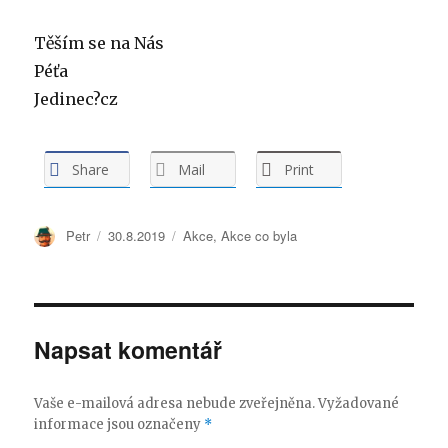
Těším se na Nás
Péťa
Jedinec?cz
Share
Mail
Print
Autor:
Petr
Publikováno:
30.8.2019
Rubriky:
Akce
,
Akce co byla
Napsat komentář
Vaše e-mailová adresa nebude zveřejněna.
Vyžadované
informace jsou označeny
*