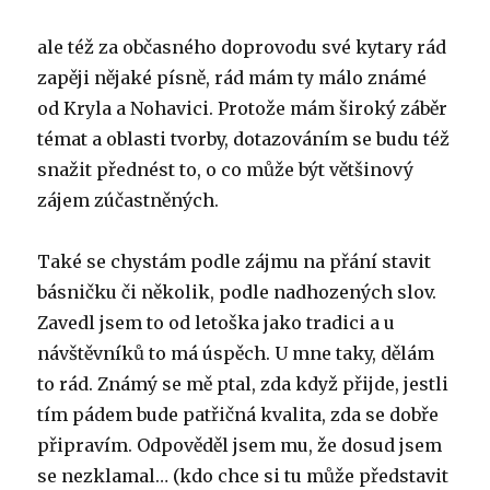
ale též za občasného doprovodu své kytary rád
zapěji nějaké písně, rád mám ty málo známé
od Kryla a Nohavici. Protože mám široký záběr
témat a oblasti tvorby, dotazováním se budu též
snažit přednést to, o co může být většinový
zájem zúčastněných.
Také se chystám podle zájmu na přání stavit
básničku či několik, podle nadhozených slov.
Zavedl jsem to od letoška jako tradici a u
návštěvníků to má úspěch. U mne taky, dělám
to rád. Známý se mě ptal, zda když přijde, jestli
tím pádem bude patřičná kvalita, zda se dobře
připravím. Odpověděl jsem mu, že dosud jsem
se nezklamal… (kdo chce si tu může představit