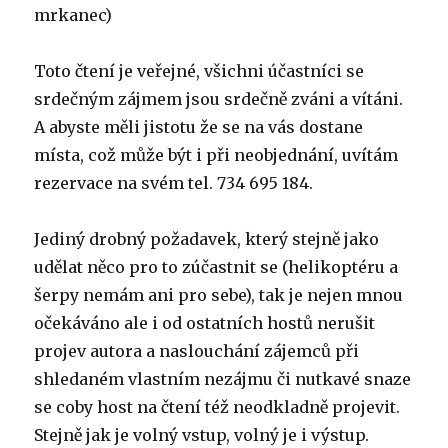
mrkanec)
Toto čtení je veřejné, všichni účastníci se
srdečným zájmem jsou srdečně zváni a vítáni.
A abyste měli jistotu že se na vás dostane
místa, což může být i při neobjednání, uvítám
rezervace na svém tel. 734 695 184.
Jediný drobný požadavek, který stejně jako
udělat něco pro to zúčastnit se (helikoptéru a
šerpy nemám ani pro sebe), tak je nejen mnou
očekáváno ale i od ostatních hostů nerušit
projev autora a naslouchání zájemců při
shledaném vlastním nezájmu či nutkavé snaze
se coby host na čtení též neodkladně projevit.
Stejně jak je volný vstup, volný je i výstup.