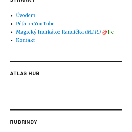
Úvodem
Péťa na YouTube
Magický Indikátor Randíčka
(M.I.R.)
@
}-c–
Kontakt
ATLAS HUB
RUBRINDY