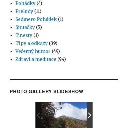
Pohádky
(4)
Preludy
(11)
Sedmero Pohádek
(1)
Situačky
(5)
T.r.esty
(1)
Tipy a odkazy
(39)
Večerný humor
(49)
Zdraví a meditace
(94)
PHOTO GALLERY SLIDESHOW