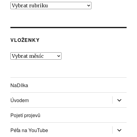
Rubrindy
VLOŽENKY
Vloženky
NaDílka
Zobrazit
Úvodem
podřazen
položky
Pojetí projevů
Zobrazit
Péťa na YouTube
podřazen