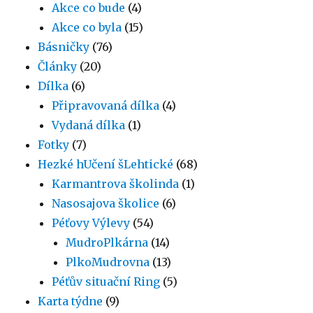
Akce co bude
(4)
Akce co byla
(15)
Básničky
(76)
Články
(20)
Dílka
(6)
Připravovaná dílka
(4)
Vydaná dílka
(1)
Fotky
(7)
Hezké hUčení šLehtické
(68)
Karmantrova školinda
(1)
Nasosajova školice
(6)
Péťovy Výlevy
(54)
MudroPlkárna
(14)
PlkoMudrovna
(13)
Péťův situační Ring
(5)
Karta týdne
(9)