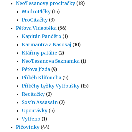
NeoTesanovy procitačky
(18)
MudroPlčky
(15)
ProCitačky
(3)
Péťova Videotéka
(56)
Kapitán Panděro
(1)
Karmantra a Nasosaj
(10)
Klářiny patálie
(2)
NeoTesanova Seznamka
(1)
Péťova Jízda
(9)
Příběh Kliťoucha
(5)
Příběhy Lyžky Vytřoušky
(15)
Recitačky
(2)
Sosín Assassin
(2)
Upoutávky
(5)
Vytřeno
(1)
Píčovinky
(44)