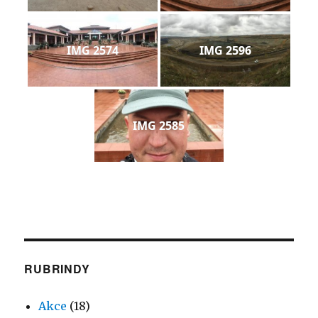
IMG 2574
IMG 2596
IMG 2585
RUBRINDY
Akce
(18)