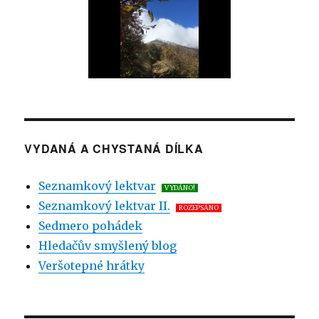
VYDANÁ A CHYSTANÁ DÍLKA
Seznamkový lektvar
VYDÁNO!
Seznamkový lektvar II.
ROZEPSÁNO
Sedmero pohádek
Hledačův smyšlený blog
Veršotepné hrátky