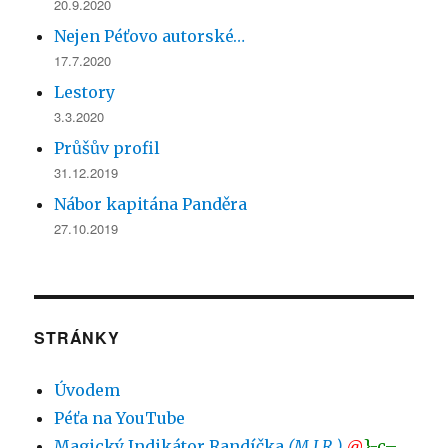
20.9.2020
Nejen Péťovo autorské…
17.7.2020
Lestory
3.3.2020
Průšův profil
31.12.2019
Nábor kapitána Panděra
27.10.2019
STRÁNKY
Úvodem
Péťa na YouTube
Magický Indikátor Randíčka
(M.I.R.)
@
}-c–