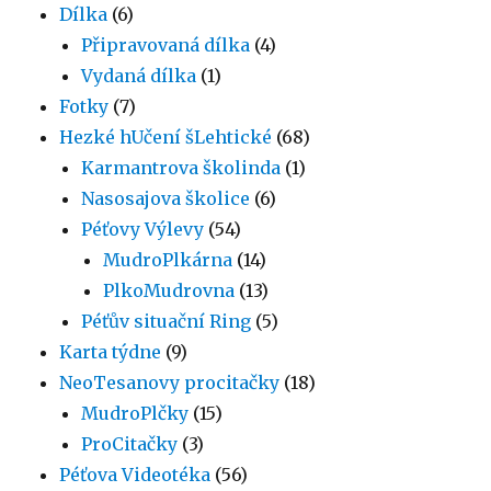
Dílka
(6)
Připravovaná dílka
(4)
Vydaná dílka
(1)
Fotky
(7)
Hezké hUčení šLehtické
(68)
Karmantrova školinda
(1)
Nasosajova školice
(6)
Péťovy Výlevy
(54)
MudroPlkárna
(14)
PlkoMudrovna
(13)
Péťův situační Ring
(5)
Karta týdne
(9)
NeoTesanovy procitačky
(18)
MudroPlčky
(15)
ProCitačky
(3)
Péťova Videotéka
(56)