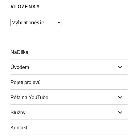
VLOŽENKY
Vloženky
NaDílka
Zobrazit
Úvodem
podřazen
položky
Pojetí projevů
Zobrazit
Péťa na YouTube
podřazen
položky
Zobrazit
Služby
podřazen
položky
Kontakt