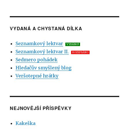
VYDANÁ A CHYSTANÁ DÍLKA
Seznamkový lektvar
VYDÁNO!
Seznamkový lektvar II.
ROZEPSÁNO
Sedmero pohádek
Hledačův smyšlený blog
Veršotepné hrátky
NEJNOVĚJŠÍ PŘÍSPĚVKY
Kakeška