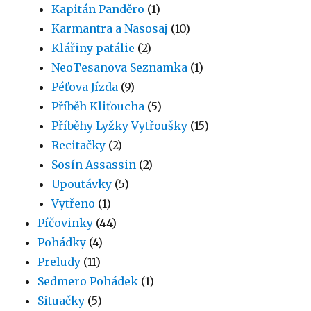
Kapitán Panděro
(1)
Karmantra a Nasosaj
(10)
Klářiny patálie
(2)
NeoTesanova Seznamka
(1)
Péťova Jízda
(9)
Příběh Kliťoucha
(5)
Příběhy Lyžky Vytřoušky
(15)
Recitačky
(2)
Sosín Assassin
(2)
Upoutávky
(5)
Vytřeno
(1)
Píčovinky
(44)
Pohádky
(4)
Preludy
(11)
Sedmero Pohádek
(1)
Situačky
(5)