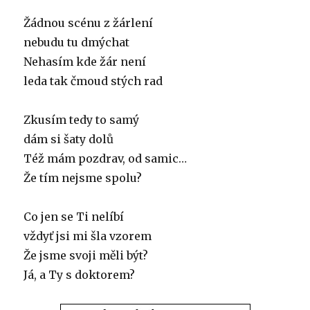
Žádnou scénu z žárlení
nebudu tu dmýchat
Nehasím kde žár není
leda tak čmoud stých rad
Zkusím tedy to samý
dám si šaty dolů
Též mám pozdrav, od samic…
Že tím nejsme spolu?
Co jen se Ti nelíbí
vždyť jsi mi šla vzorem
Že jsme svoji měli být?
Já, a Ty s doktorem?