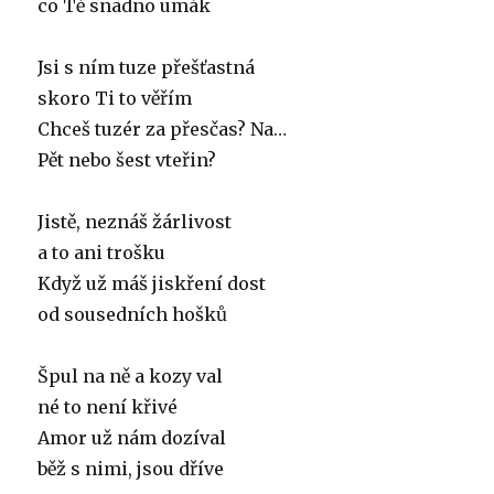
co Tě snadno umák
Jsi s ním tuze přešťastná
skoro Ti to věřím
Chceš tuzér za přesčas? Na…
Pět nebo šest vteřin?
Jistě, neznáš žárlivost
a to ani trošku
Když už máš jiskření dost
od sousedních hošků
Špul na ně a kozy val
né to není křivé
Amor už nám dozíval
běž s nimi, jsou dříve