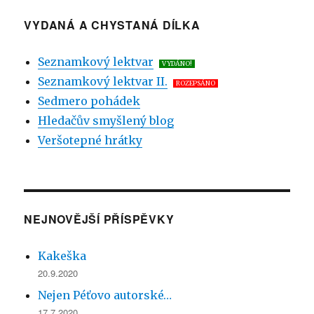
Příběh
Kmoter
VYDANÁ A CHYSTANÁ DÍLKA
I.5
–
Seznamkový lektvar
VYDÁNO!
Odkaleni
Seznamkový lektvar II.
z Odhalení
ROZEPSÁNO
Sedmero pohádek
Hledačův smyšlený blog
Veršotepné hrátky
NEJNOVĚJŠÍ PŘÍSPĚVKY
Kakeška
20.9.2020
Nejen Péťovo autorské…
17.7.2020