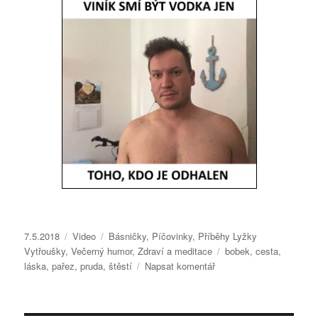
Publikováno:
7.5.2018
Formát:
Video
Rubriky:
Básničky
,
Píčovinky
,
Příběhy Lyžky
Vytřoušky
,
Večerný humor
,
Zdraví a meditace
Štítky:
bobek
,
cesta
,
láska
,
pařez
,
pruda
,
štěstí
Napsat komentář
pro
text
s
názvem