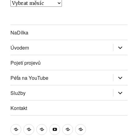
Vloženky
NaDílka
Zobrazit
Úvodem
podřazen
položky
Pojetí projevů
Zobrazit
Péťa na YouTube
podřazen
položky
Zobrazit
Služby
podřazen
položky
Kontakt
NaDílka
Úvodem
Pojetí
Péťa
Služby
Kontakt
projevů
na