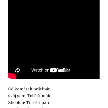
Od komárek poštípán
svůj sem, Tobě šumák
Zhobluje Ti roští pán