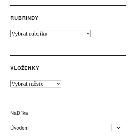
RUBRINDY
Rubrindy
VLOŽENKY
Vloženky
NaDílka
Zobrazit
Úvodem
podřazen
položky