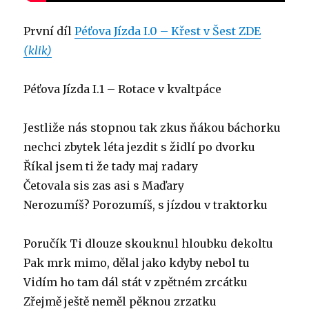
První díl
Péťova Jízda I.0 – Křest v Šest ZDE
(klik)
Péťova Jízda I.1 – Rotace v kvaltpáce
Jestliže nás stopnou tak zkus ňákou báchorku
nechci zbytek léta jezdit s židlí po dvorku
Říkal jsem ti že tady maj radary
Četovala sis zas asi s Maďary
Nerozumíš? Porozumíš, s jízdou v traktorku
Poručík Ti dlouze skouknul hloubku dekoltu
Pak mrk mimo, dělal jako kdyby nebol tu
Vidím ho tam dál stát v zpětném zrcátku
Zřejmě ještě neměl pěknou zrzatku