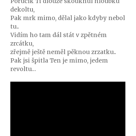
Poručík Ti dlouze skouknul hloubku
dekoltu,
Pak mrk mimo, dělal jako kdyby nebol
tu..
Vidím ho tam dál stát v zpětném
zrcátku,
zřejmě ještě neměl pěknou zrzatku..
Pak jsi špitla Ten je mimo, jedem
revoltu…