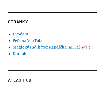
STRÁNKY
Úvodem
Péťa na YouTube
Magický Indikátor Randíčka
(M.I.R.)
@
}-c–
Kontakt
ATLAS HUB