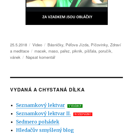
Publikováno:
25.5.2018
Formát:
Video
Rubriky:
Básničky
,
Péťova Jízda
,
Píčovinky
,
Zdraví
a meditace
Štítky:
macek
,
maso
,
pařez
,
piknik
,
píšťala
,
poručík
,
vánek
Napsat komentář
pro
text
s
názvem
Péťova
Jízda
VYDANÁ A CHYSTANÁ DÍLKA
I.1
–
Seznamkový lektvar
Rotace
VYDÁNO!
Seznamkový lektvar II.
v kvaltpáce
ROZEPSÁNO
Sedmero pohádek
Hledačův smyšlený blog