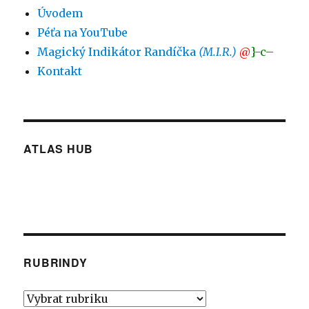
Úvodem
Péťa na YouTube
Magický Indikátor Randíčka
(M.I.R.)
@
}-c–
Kontakt
ATLAS HUB
RUBRINDY
Rubrindy