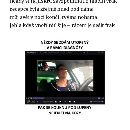
někdy si na jiskru zavzpomíná i z hlubin vrak
recepce byla zřejmě hned pod náma
můj svět v noci končil tvýma nohama
jehla když vnoří niť, šije – rázem je sešit frak