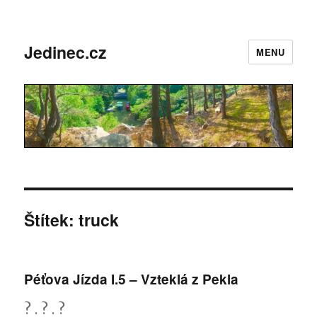
Jedinec.cz
MENU
Štítek: truck
Péťova Jízda I.5 – Vzteklá z Pekla
? . ? . ?