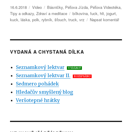
Publikováno:
16.6.2018
Formát:
Video
Rubriky:
Básničky
,
Péťova Jízda
,
Péťova Videotéka
,
Tipy a odkazy
,
Zdraví a meditace
Štítky:
bílkovina
,
fuck
,
hlt
,
jogurt
,
kuck
,
láska
,
polk
,
rybník
,
šťouch
,
truck
,
vrz
Napsat komentář
pro
text
s
názve
Péťova
Jízda
VYDANÁ A CHYSTANÁ DÍLKA
I.5
–
Seznamkový lektvar
VYDÁNO!
Vztekl
Seznamkový lektvar II.
z Pekl
ROZEPSÁNO
Sedmero pohádek
Hledačův smyšlený blog
Veršotepné hrátky