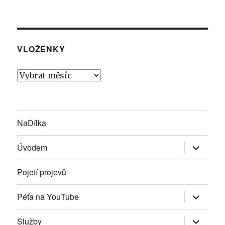
VLOŽENKY
Vloženky
NaDílka
Zobrazit
Úvodem
podřazen
položky
Pojetí projevů
Zobrazit
Péťa na YouTube
podřazen
položky
Zobrazit
Služby