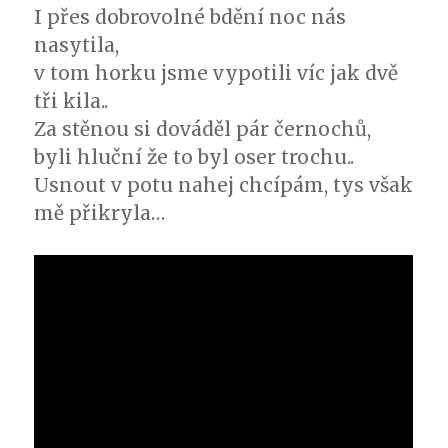
I přes dobrovolné bdění noc nás
nasytila,
v tom horku jsme vypotili víc jak dvě
tři kila..
Za stěnou si dováděl pár černochů,
byli hluční že to byl oser trochu..
Usnout v potu nahej chcípám, tys však
mě přikryla…