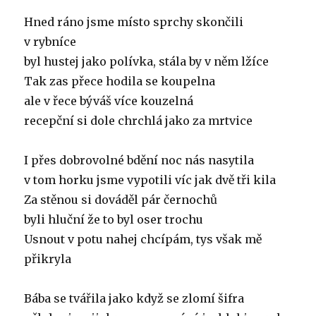
Hned ráno jsme místo sprchy skončili
v rybníce
byl hustej jako polívka, stála by v něm lžíce
Tak zas přece hodila se koupelna
ale v řece býváš více kouzelná
recepční si dole chrchlá jako za mrtvice
I přes dobrovolné bdění noc nás nasytila
v tom horku jsme vypotili víc jak dvě tři kila
Za stěnou si dováděl pár černochů
byli hluční že to byl oser trochu
Usnout v potu nahej chcípám, tys však mě
přikryla
Bába se tvářila jako když se zlomí šifra