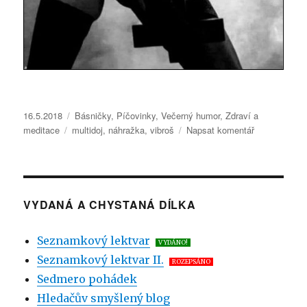
Publikováno:
16.5.2018
Rubriky:
Básničky
,
Píčovinky
,
Večerný humor
,
Zdraví a
meditace
Štítky:
multidoj
,
náhražka
,
vibroš
Napsat komentář
pro
text
s
názvem
Sága
z mordinace
VYDANÁ A CHYSTANÁ DÍLKA
Seznamkový lektvar
VYDÁNO!
Seznamkový lektvar II.
ROZEPSÁNO
Sedmero pohádek
Hledačův smyšlený blog