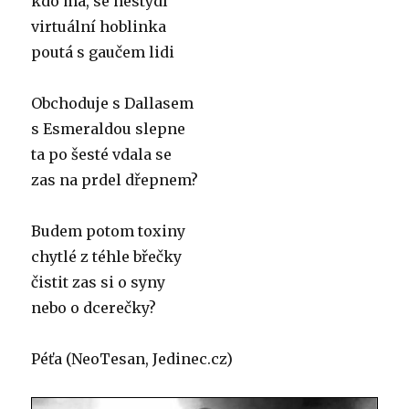
kdo má, se nestydí
virtuální hoblinka
poutá s gaučem lidi
Obchoduje s Dallasem
s Esmeraldou slepne
ta po šesté vdala se
zas na prdel dřepnem?
Budem potom toxiny
chytlé z téhle břečky
čistit zas si o syny
nebo o dcerečky?
Péťa (NeoTesan, Jedinec.cz)