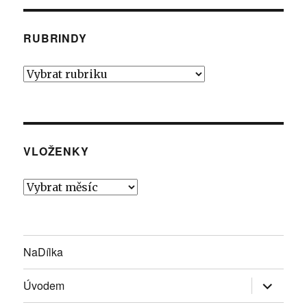
RUBRINDY
Rubrindy
VLOŽENKY
Vloženky
NaDílka
Zobrazit
Úvodem
podřazen
položky