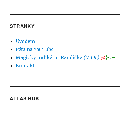
STRÁNKY
Úvodem
Péťa na YouTube
Magický Indikátor Randíčka
(M.I.R.)
@
}-c–
Kontakt
ATLAS HUB