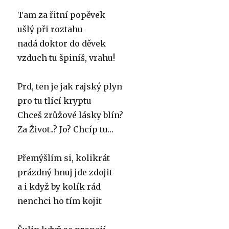
Tam za řitní popěvek
ušlý při roztahu
nadá doktor do děvek
vzduch tu špiníš, vrahu!
Prd, ten je jak rajský plyn
pro tu tlící kryptu
Chceš zrůžové lásky blín?
Za Život..? Jo? Chcíp tu…
Přemýšlím si, kolikrát
prázdný hnuj jde zdojit
a i když by kolík rád
nenchci ho tím kojit