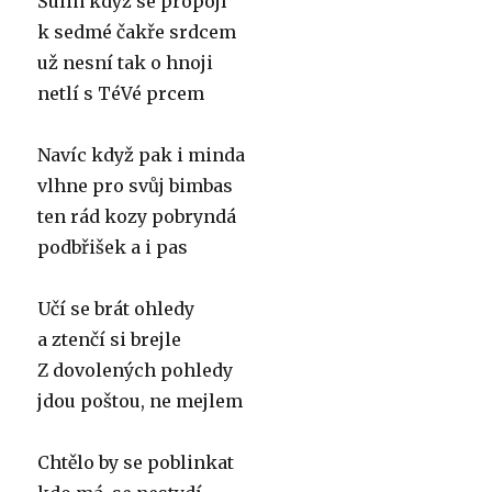
Šulin když se propojí
k sedmé čakře srdcem
už nesní tak o hnoji
netlí s TéVé prcem
Navíc když pak i minda
vlhne pro svůj bimbas
ten rád kozy pobryndá
podbřišek a i pas
Učí se brát ohledy
a ztenčí si brejle
Z dovolených pohledy
jdou poštou, ne mejlem
Chtělo by se poblinkat