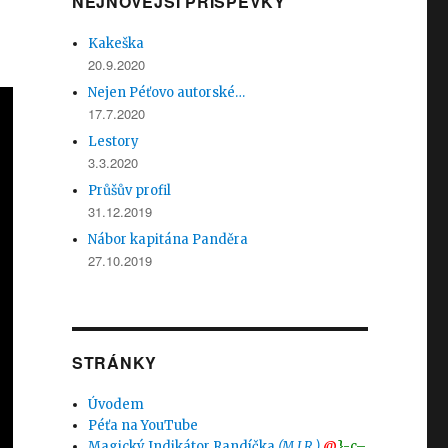
NEJNOVĚJŠÍ PŘÍSPĚVKY
Kakeška
20.9.2020
Nejen Péťovo autorské…
17.7.2020
Lestory
3.3.2020
Průšův profil
31.12.2019
Nábor kapitána Panděra
27.10.2019
STRÁNKY
Úvodem
Péťa na YouTube
Magický Indikátor Randíčka
(M.I.R.)
@
}-c–