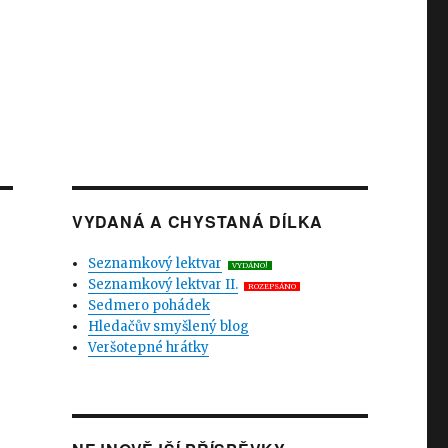
VYDANÁ A CHYSTANÁ DÍLKA
Seznamkový lektvar
VYDÁNO!
Seznamkový lektvar II.
ROZEPSÁNO
Sedmero pohádek
Hledačův smyšlený blog
Veršotepné hrátky