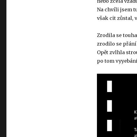
nebo zcela vzad
Na chvíli jsem t
však cit zůstal, 
Zrodila se touha
zrodilo se přání
Opět zvlhla str
po tom vyyebán