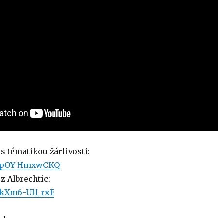
s tématikou žárlivosti:
be/pOY-HmxwCKQ
z Albrechtic:
e/kXm6-UH_rxE