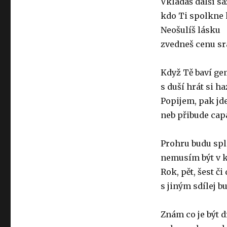
Vkládáš další s
kdo Ti spolkne
Neošulíš lásku
zvedneš cenu sr
Když Tě baví ge
s duší hrát si h
Popijem, pak jd
neb přibude cap
Prohru budu spl
nemusím být v 
Rok, pět, šest či
s jiným sdílej b
Znám co je být 