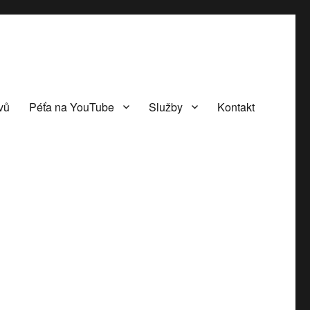
vů
Péťa na YouTube
Služby
Kontakt