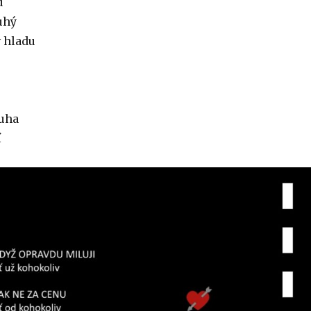
u
uhý
v hladu
ouha
í