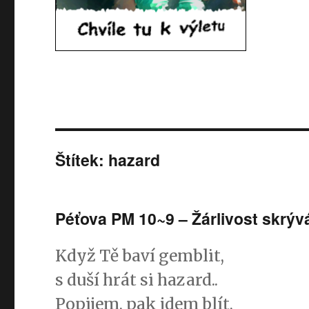
Štítek: hazard
Péťova PM 10~9 – Žárlivost skrý
Když Tě baví gemblit,
s duší hrát si hazard..
Popijem, pak jdem blít,