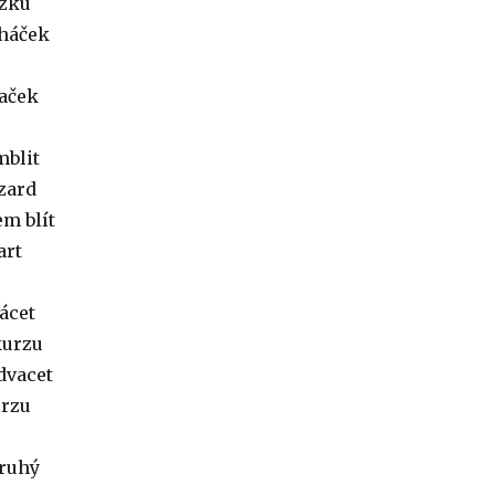
ázku
 háček
aček
mblit
azard
em blít
art
ácet
kurzu
 dvacet
urzu
druhý