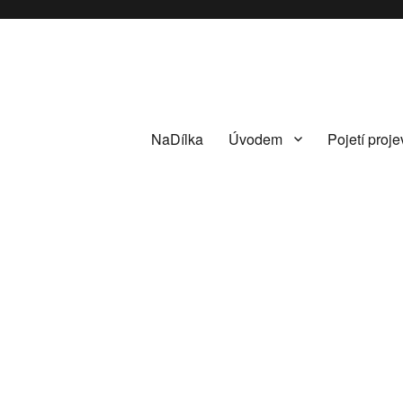
NaDílka
Úvodem
Pojetí proje