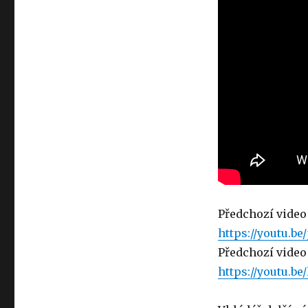
SKVOST
Předchozí video 
https://youtu.
Předchozí video 
https://youtu.b